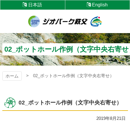
コ
日本語
English
ン
テ
ン
ツ
ジオパーク秩父
本
文
へ
02_ポットホール作例（文字中央右寄せ
ス
キ
ッ
プ
02_ポットホール作例（文字中央右寄せ）
ホーム
02_ポットホール作例（文字中央右寄せ）
2019年8月21日