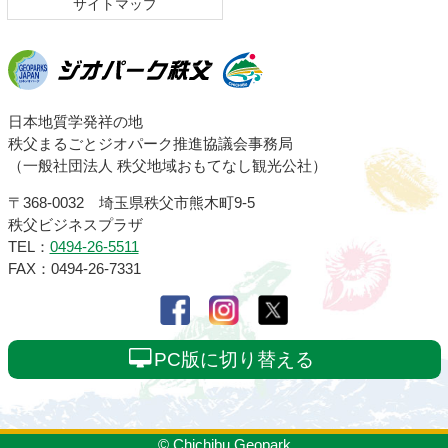
サイトマップ
ジオパーク秩父
日本地質学発祥の地
秩父まるごとジオパーク推進協議会事務局
（一般社団法人 秩父地域おもてなし観光公社）
〒368-0032 埼玉県秩父市熊木町9-5
秩父ビジネスプラザ
TEL：
0494-26-5511
FAX：0494-26-7331
PC版に切り替える
© Chichibu Geopark