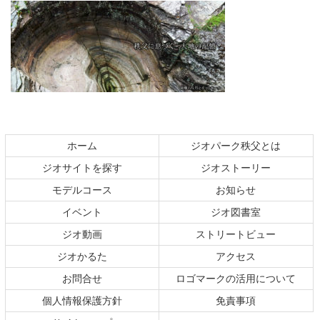
コ
ペ
ン
ー
テ
ジ
ホーム
ジオパーク秩父とは
ン
の
ジオサイトを探す
ジオストーリー
ツ
先
本
頭
モデルコース
お知らせ
文
へ
イベント
ジオ図書室
の
戻
ジオ動画
ストリートビュー
先
る
頭
ジオかるた
アクセス
へ
お問合せ
ロゴマークの活用について
戻
る
個人情報保護方針
免責事項