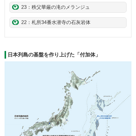
23：秩父華厳の滝のメランジュ
22：札所34番
水潜寺
の石灰岩体
日本列島の基盤を作り上げた「付加体」