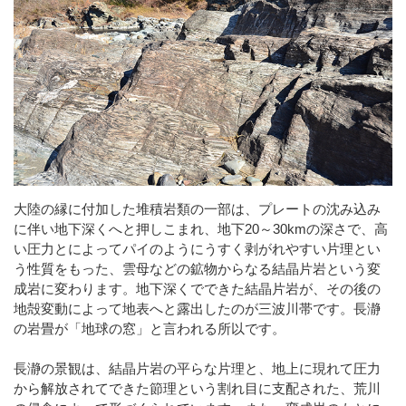
大陸の縁に付加した堆積岩類の一部は、プレートの沈み込み
に伴い地下深くへと押しこまれ、地下20～30kmの深さで、高
い圧力とによってパイのようにうすく剥がれやすい片理とい
う性質をもった、雲母などの鉱物からなる結晶片岩という変
成岩に変わります。地下深くでできた結晶片岩が、その後の
地殻変動によって地表へと露出したのが三波川帯です。長瀞
の岩畳が「地球の窓」と言われる所以です。
長瀞の景観は、結晶片岩の平らな片理と、地上に現れて圧力
から解放されてできた節理という割れ目に支配された、荒川