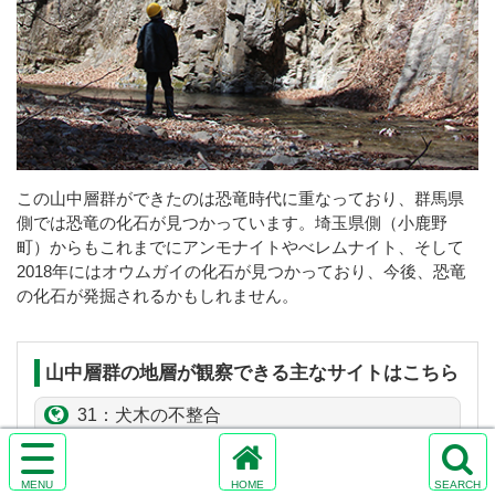
この山中層群ができたのは恐竜時代に重なっており、群馬県
側では恐竜の化石が見つかっています。埼玉県側（小鹿野
町）からもこれまでにアンモナイトやべレムナイト、そして
2018年にはオウムガイの化石が見つかっており、今後、恐竜
の化石が発掘されるかもしれません。
山中層群の地層が観察できる主なサイトはこちら
31：犬木の不整合
サ
32：
皆本沢
の礫岩
イ
ホ
検