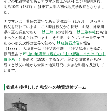
イツの地質学者であるナウマン博士が政府により招聘され、
明治10年（1877）には東京大学の初代地質学教授となりまし
た。
ナウマンは、着任の翌年である明治11年（1878）、さっそく
秩父を訪れています。この時は秩父から長野、山梨、神奈川
県へ至る調査であり、
三峰口
の贄川宿、
三峯神社
にも泊
まったと伝えられています。その後、ナウマンの一番弟子で
ある小藤文次郎は世界で初めて
紅簾石片岩
を報告
（1888）、大塚専一は「秩父古生層」「秩父盆地」を命名、
原田豊吉は
山中地溝帯（現在の「山中層群」または「山中
白亜系」）
を命名（1890）するなど、著名な研究者たちが
続々と秩父の地から全国の地質研究に大きな影響を及ぼして
います。
鉄道も後押しした秩父への地質巡検ブーム