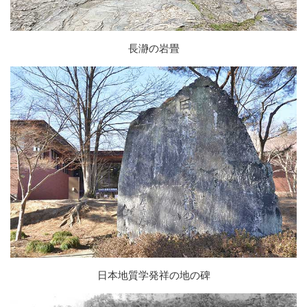
長瀞の岩畳
日本地質学発祥の地の碑