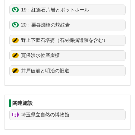
19：
紅簾石片岩
とポットホール
20：
栗谷瀬
橋の
蛇紋岩
野上下郷石塔婆
（石材採掘遺跡を含む）
寛保洪水位磨崖標
井戸
破崩
と明治の旧道
関連施設
埼玉県立自然の博物館