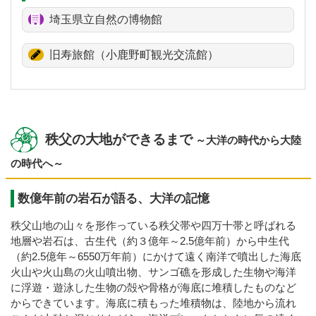
埼玉県立自然の博物館
旧寿旅館（小鹿野町観光交流館）
秩父の大地ができるまで
～大洋の時代から大陸
の時代へ～
数億年前の岩石が語る、大洋の記憶
秩父山地の山々を形作っている秩父帯や四万十帯と呼ばれる
地層や岩石は、古生代（約３億年～2.5億年前）から中生代
（約2.5億年～6550万年前）にかけて遠く南洋で噴出した海底
火山や火山島の火山噴出物、サンゴ礁を形成した生物や海洋
に浮遊・遊泳した生物の殻や骨格が海底に堆積したものなど
からできています。海底に積もった堆積物は、陸地から流れ