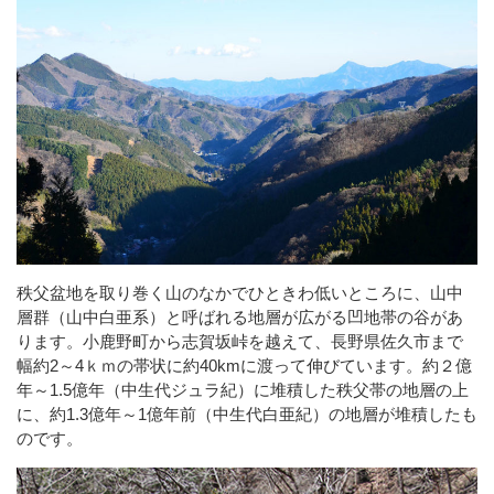
秩父盆地を取り巻く山のなかでひときわ低いところに、山中
層群（山中白亜系）と呼ばれる地層が広がる凹地帯の谷があ
ります。小鹿野町から志賀坂峠を越えて、長野県佐久市まで
幅約2～4ｋｍの帯状に約40kmに渡って伸びています。約２億
年～1.5億年（中生代ジュラ紀）に堆積した秩父帯の地層の上
に、約1.3億年～1億年前（中生代白亜紀）の地層が堆積したも
のです。