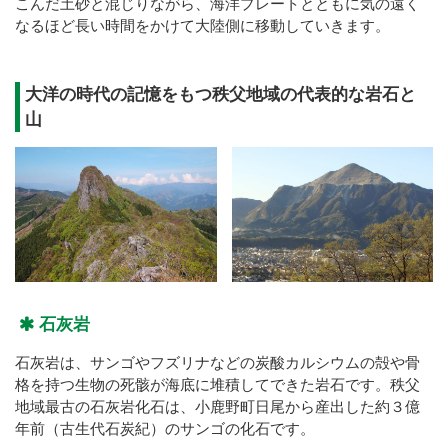
こんだ土砂と混じりながら、海洋プレートとともに気の遠く
なるほど長い時間をかけて大陸側に移動していきます。
大洋の時代の記憶をもつ秩父地域の代表的な岩石と
山
石灰岩
石灰岩は、サンゴやフズリナなどの炭酸カルシウムの殻や骨
格を持つ生物の死骸が海底に堆積してできた岩石です。秩父
地域最古の石灰岩化石は、小鹿野町日尾から産出した約３億
年前（古生代石炭紀）のサンゴの化石です。