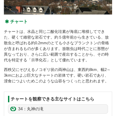
チャート
チャートは、水晶と同じ二酸化珪素が海底に堆積してでき
た、硬くて緻密な岩石です。約５億年前から生きている、放
散虫と呼ばれる約0.2mmのとても小さなプランクトンの骨格
が含まれるものが多くあります。放散虫は時代ごとに形態が
異なっており、さらに広い範囲で産出することから、その時
代を特定する「示準化石」として優れています。
西秩父にそびえるノコギリ状の両神山は、東西約8km、幅2～
3kmにおよぶ巨大なチャートの岩体です。硬い岩石であり、
浸食につよいためこのような山容をつくったと思われます。
チャートを観察できる主なサイトはこちら
34：丸神の滝