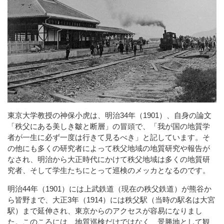
東京大学教授の神保小虎は、明治34年（1901）、自身の論文
「秩父にある美しき皺と断層」の冒頭で、「我が国の地質学
者が一生に必ず一度は行きて見るべき」と記しています。そ
の他にも多くの研究者によって秩父地域の地質研究や報告が
なされ、明治から大正時代にかけて秩父地域は多くの地質研
究者、そして学生たちにとって巡検のメッカとなるのです。
明治44年（1901）には上武鉄道（現在の秩父鉄道）が熊谷か
ら皆野まで、大正3年（1914）には秩父駅（当時の駅名は大宮
駅）まで延伸され、東京からのアクセスが容易になりまし
た。このころには、地質巡検だけではなく、景勝地として観