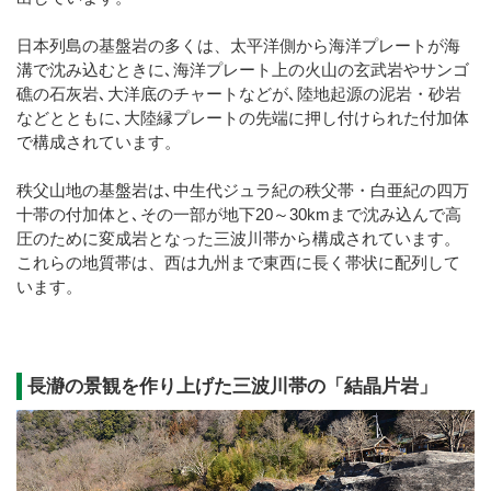
日本列島の基盤岩の多くは、太平洋側から海洋プレートが海
溝で沈み込むときに､海洋プレート上の火山の玄武岩やサンゴ
礁の石灰岩､大洋底のチャートなどが､陸地起源の泥岩・砂岩
などとともに､大陸縁プレートの先端に押し付けられた付加体
で構成されています。
秩父山地の基盤岩は､中生代ジュラ紀の秩父帯・白亜紀の四万
十帯の付加体と､その一部が地下20～30kmまで沈み込んで高
圧のために変成岩となった三波川帯から構成されています。
これらの地質帯は、西は九州まで東西に長く帯状に配列して
います。
長瀞の景観を作り上げた三波川帯の「結晶片岩」