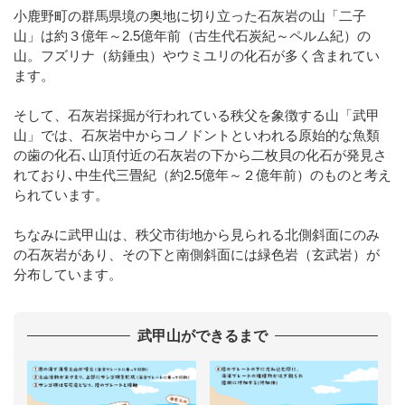
小鹿野町の群馬県境の奥地に切り立った石灰岩の山「二子
山」は約３億年～2.5億年前（古生代石炭紀～ペルム紀）の
山。フズリナ（紡錘虫）やウミユリの化石が多く含まれてい
ます。
そして、石灰岩採掘が行われている秩父を象徴する山「武甲
山」では、石灰岩中からコノドントといわれる原始的な魚類
の歯の化石､山頂付近の石灰岩の下から二枚貝の化石が発見さ
れており､中生代三畳紀（約2.5億年～２億年前）のものと考え
られています。
ちなみに武甲山は、秩父市街地から見られる北側斜面にのみ
の石灰岩があり、その下と南側斜面には緑色岩（玄武岩）が
分布しています。
武甲山ができるまで