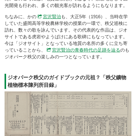
光開発も行われ、多くの観光客が訪れるようにもなります。
ちなみに、かの
宮沢賢治
も、大正5年（1916）、当時在学
していた盛岡高等学校農林学校の授業の一環で、秩父巡検に
訪れ、数々の歌を詠んでいます。その代表的な作品は、ジオ
サイトである虎岩やようばけにある歌碑にもなっています。
今は「ジオサイト」となっている地質の名所の多くに立ち寄
っていることから、
宮沢賢治の青春時代の足跡を辿る
のも
ジオパーク秩父の楽しみの一つとなっています。
ジオパーク秩父のガイドブックの元祖？「秩父鑛物
植物標本陳列所目録」