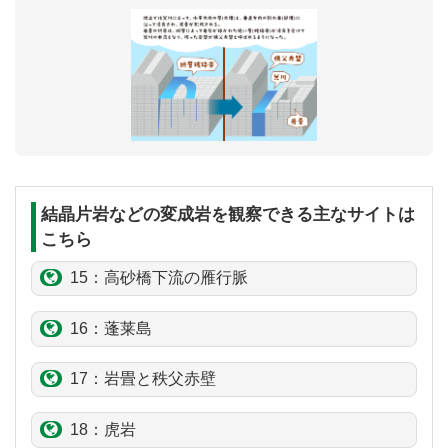
結晶片岩などの変成岩を観察できる主なサイトは
こちら
15：
高砂橋
下流の
雁行脈
16：
蓬莱島
17：
岩畳
と秩父
赤壁
18：
虎岩