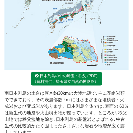
日本列島の中の埼玉・秩父 (PDF)
（資料提供：埼玉県立自然の博物館）
南日本列島の土台は厚さ約30kmの大陸地殻で､主に花崗岩類
でできており、その表層部数 km にはさまざまな堆積岩・火
成岩および変成岩があります。日本列島全体では､表面の 60％
は新生代の地層や火山噴出物が覆っています。ところが､秩父
山地では秩父盆地を除き､日本列島の基盤岩とよばれる､中古
生代の比較的かたく固まったさまざまな岩石や地層が広く露
出しています。