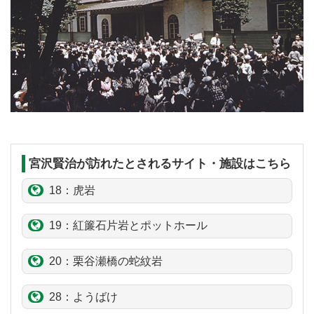
宮沢賢治が訪れたとされるサイト・施設はこちら
18：
虎岩
19：
紅簾石片岩
とポットホール
20：
栗谷瀬
橋の
蛇紋岩
28：ようばけ