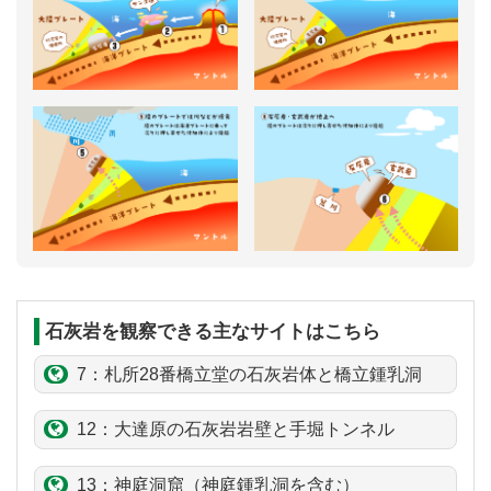
石灰岩を観察できる主なサイトはこちら
7：札所28番橋立堂の石灰岩体と橋立鍾乳洞
12：
大達原
の石灰岩
岩壁
と
手堀
トンネル
13：
神庭
洞窟（神庭鍾乳洞を含む）