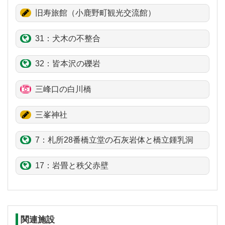
旧寿旅館（小鹿野町観光交流館）
31：犬木の不整合
32：
皆本沢
の礫岩
三峰口の白川橋
三峯神社
7：札所28番橋立堂の石灰岩体と橋立鍾乳洞
17：
岩畳
と秩父
赤壁
関連施設