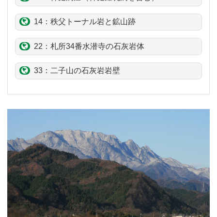
14：秩父トーナル岩と鉱山跡
22：札所34番
水潜寺
の石灰岩体
33：二子山の石灰岩岩壁