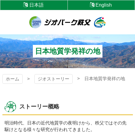
コ
日本語
English
ン
テ
ン
ツ
ジオパーク秩父
本
文
へ
日本地質学発祥の地
ス
キ
ッ
プ
日本地質学発祥の地
ホーム
ジオストーリー
ストーリー概略
明治時代、日本の近代地質学の夜明けから、秩父ではその先
駆けとなる様々な研究が行われてきました。