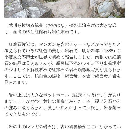
荒川を横切る親鼻（おやはな）橋の上流右岸の大きな岩
は、産出の稀な紅簾石片岩の露頭です。
紅簾石片岩は、マンガンを含むチャートなどからできたと
考えられている深紅色の美しい岩石で、明治21年（1888）に
小藤文次郎博士が世界で初めて報告しました。肉眼では紅簾
石の結晶は見えませんが、親鼻橋下流のライン下り出発場所
のジオサイト解説看板で紅簾石の岩石顕微鏡写真が見られま
す。ここでは、銀白色の鉱物「絹雲母」を含む絹雲母片岩も
見られます。
岩の上には大きなポットホール（甌穴：おうけつ）があり
ます。ここがかつて荒川の川底であったころ、硬い岩石が岩
の窪みに取り込まれ、激しい流れによって回転し、岩を削っ
てできたものです。
岩の上のレンガの礎石は、古い親鼻橋がここにかかってい