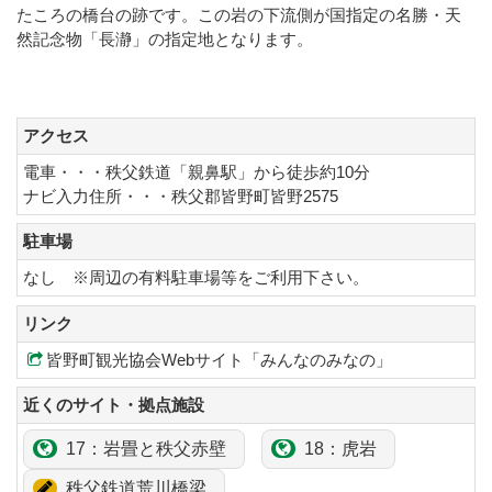
たころの橋台の跡です。この岩の下流側が国指定の名勝・天
然記念物「長瀞」の指定地となります。
アクセス
電車・・・秩父鉄道「親鼻駅」から徒歩約10分
ナビ入力住所・・・秩父郡皆野町皆野2575
駐車場
なし ※周辺の有料駐車場等をご利用下さい。
リンク
皆野町観光協会Webサイト「みんなのみなの」
近くのサイト・拠点施設
17：
岩畳
と秩父
赤壁
18：
虎岩
秩父鉄道荒川橋梁