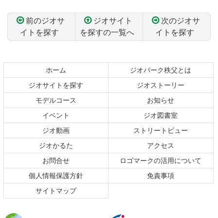
前のジオサ
ジオサイト
次のジオサ
イトを探す
を探すの一覧へ
イトを探す
コ
ペ
ン
ー
テ
ジ
ホーム
ジオパーク秩父とは
ン
の
ジオサイトを探す
ジオストーリー
ツ
先
本
頭
モデルコース
お知らせ
文
へ
イベント
ジオ図書室
の
戻
ジオ動画
ストリートビュー
先
る
頭
ジオかるた
アクセス
へ
お問合せ
ロゴマークの活用について
戻
る
個人情報保護方針
免責事項
サイトマップ