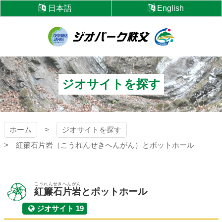
コ
日本語
English
ン
テ
ン
ツ
ジオパーク秩父
本
文
へ
ジオサイトを探す
ス
キ
ッ
プ
ホーム
ジオサイトを探す
紅簾石片岩（こうれんせきへんがん）とポットホール
こうれんせきへんがん
紅簾石片岩
とポットホール
ジオサイト 19