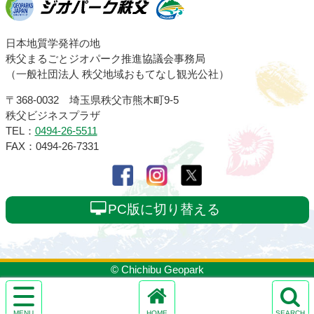
ジオパーク秩父
日本地質学発祥の地
秩父まるごとジオパーク推進協議会事務局
（一般社団法人 秩父地域おもてなし観光公社）
〒368-0032 埼玉県秩父市熊木町9-5
秩父ビジネスプラザ
TEL：
0494-26-5511
FAX：0494-26-7331
PC版に切り替える
© Chichibu Geopark
サ
イ
ホ
検