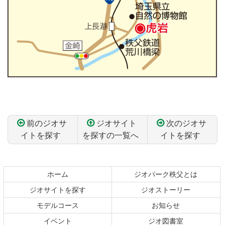
前のジオサ
ジオサイト
次のジオサ
イトを探す
を探すの一覧へ
イトを探す
コ
ペ
ン
ー
テ
ジ
ホーム
ジオパーク秩父とは
ン
の
ジオサイトを探す
ジオストーリー
ツ
先
本
頭
モデルコース
お知らせ
文
へ
イベント
ジオ図書室