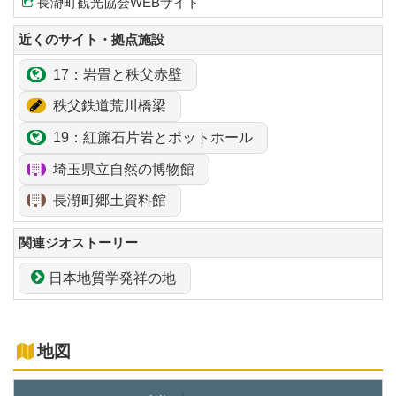
長瀞町観光協会WEBサイト
近くのサイト・拠点施設
17：
岩畳
と秩父
赤壁
秩父鉄道荒川橋梁
19：
紅簾石片岩
とポットホール
埼玉県立自然の博物館
長瀞町郷土資料館
関連ジオストーリー
日本地質学発祥の地
地図