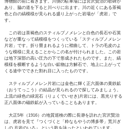
博物館の前に着きます。川側の駐車場には宮沢賢治の歌碑が
あり、脇の道を下ると川べりに出ます。川の近くにある茶褐
色と白の縞模様が見られる盛り上がった岩場が「虎岩」で
す。
この岩は茶褐色のスティルプノメレンと白色の長石や石英
などが重なって縞模様をつくっている「スティルプノメレン
片岩」です。折り畳まれるように褶曲して、トラの毛皮のよ
うな模様に見えることからこの名が付けられました。この岩
は地下深部の高い圧力の下で形成されたものです。また、縞
模様を横断するような白い鉱物は方解石で、地上に上がって
くる途中でできた割れ目に入ったものです。
スティルプノメレン片岩には金色に輝く正六面体の黄鉄鉱
（おうてっこう）の結晶が見られるので探してみましょう。
上流の緑色の緑泥石（りょくでいせき)片岩には、黒光りする
正八面体の磁鉄鉱が入っていることもあります。
大正5年（1916）の地質巡検の際に長瀞を訪れた宮沢賢治
は、虎岩を見て『つくづくと「粋なもやうの博多帯」荒川ぎ
しの 片岩のいろ』 という歌を詠ったといわれています。