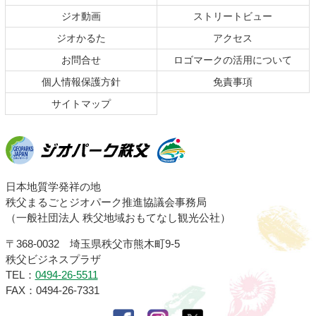
の
戻
ジオ動画
ストリートビュー
先
る
頭
ジオかるた
アクセス
へ
お問合せ
ロゴマークの活用について
戻
る
個人情報保護方針
免責事項
サイトマップ
ジオパーク秩父
日本地質学発祥の地
秩父まるごとジオパーク推進協議会事務局
（一般社団法人 秩父地域おもてなし観光公社）
〒368-0032 埼玉県秩父市熊木町9-5
秩父ビジネスプラザ
TEL：
0494-26-5511
FAX：0494-26-7331