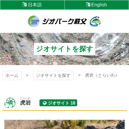
コ
日本語
English
ン
テ
ン
ツ
ジオパーク秩父
本
文
へ
ジオサイトを探す
ス
キ
ッ
プ
虎岩（とらいわ）
ホーム
ジオサイトを探す
とらいわ
虎岩
ジオサイト 18