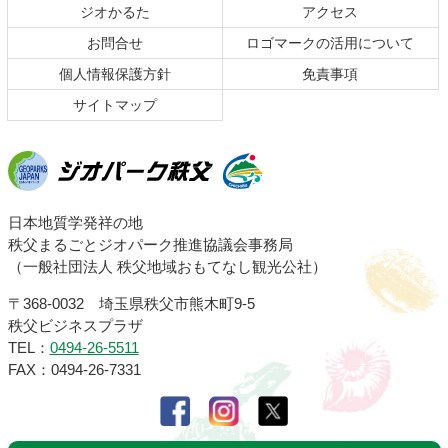
頭
ジオかるた
アクセス
へ
お問合せ
ロゴマークの活用について
戻
る
個人情報保護方針
免責事項
サイトマップ
ジオパーク秩父
日本地質学発祥の地
秩父まるごとジオパーク推進協議会事務局
（一般社団法人 秩父地域おもてなし観光公社）
〒368-0032 埼玉県秩父市熊木町9-5
秩父ビジネスプラザ
TEL：
0494-26-5511
FAX：0494-26-7331