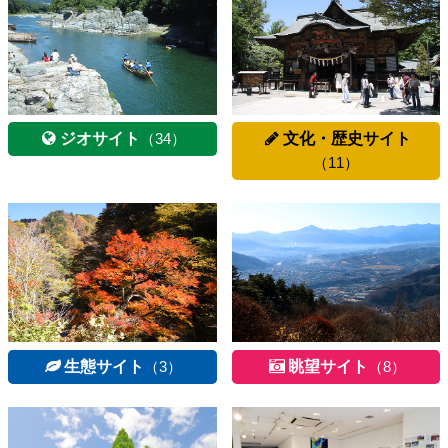
ジオサイト
（34）
文化・歴史サイト
（11）
生態サイト
（3）
眺望サイト
（8）