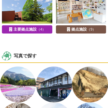
主要拠点施設
（4）
拠点施設
（9）
写真で探す