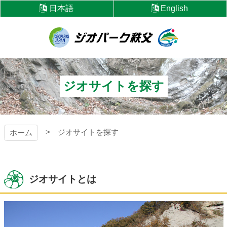
コ
日本語
English
ン
テ
ン
ツ
ジオパーク秩父
本
文
へ
ジオサイトを探す
ス
キ
ッ
プ
ジオサイトを探す
ホーム
ジオサイトとは