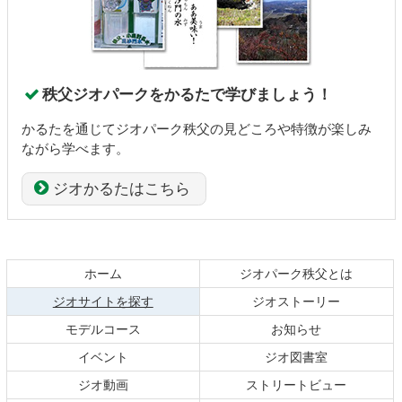
秩父ジオパークをかるたで学びましょう！
かるたを通じてジオパーク秩父の見どころや特徴が楽しみ
ながら学べます。
ジオかるたはこちら
コ
ペ
ン
ー
テ
ジ
ホーム
ジオパーク秩父とは
ン
の
現在のページ
ジオサイトを探す
ジオストーリー
ツ
先
本
頭
モデルコース
お知らせ
文
へ
イベント
ジオ図書室
の
戻
ジオ動画
ストリートビュー
先
る