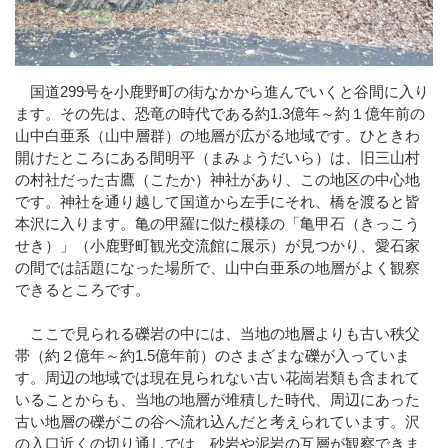
国道299号を小鹿野町の街なかから進んでいくと谷間に入り
ます。その先は、恐竜の時代である約1.3億年～約１億年前の
山中白亜系（山中層群）の地層が広がる地域です。ひときわ
開けたところにある間明平（まみょうだいら）は、旧三山村
の村社だった古鷹（こたか）神社があり、この地区の中心地
です。神社を通り越して国道から左手にそれ、橋を渡ると皆
本沢に入ります。亀の甲羅に似た模様の「亀甲石（きっこう
せき）」（小鹿野町観光交流館に展示）が見つかり、愛石家
の間では話題になった場所で、山中白亜系の地層がよく観察
できるところです。
ここで見られる礫岩の中には、当地の地層よりも古い秩父
帯（約２億年～約1.5億年前）のさまざまな礫が入っていま
す。周辺の地域では現在見られない古い花崗岩類も含まれて
いることからも、当地の地層が堆積した時代、周辺にあった
古い地層の礫がこの谷へ流れ込んだと考えられています。沢
の入口近くの切り通しでは、砂岩や泥岩の互層が観察できま