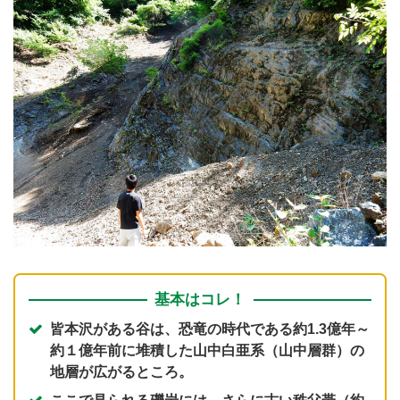
基本はコレ！
皆本沢がある谷は、恐竜の時代である約1.3億年～
約１億年前に堆積した山中白亜系（山中層群）の
地層が広がるところ。