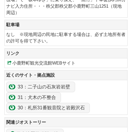
ナビ入力住所・・・秩父郡秩父郡小鹿野町三山1251（現地
周辺）
駐車場
なし ※現地周辺の民地に駐車する場合は、必ず土地所有者
の許可を得て下さい。
リンク
小鹿野町観光交流館WEBサイト
近くのサイト・拠点施設
33：二子山の石灰岩岩壁
31：犬木の不整合
30：札所31番観音院と
岩殿
沢石
関連ジオストーリー