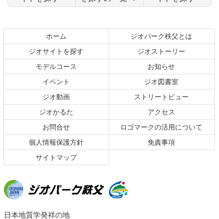
コ
ペ
ン
ー
テ
ジ
ホーム
ジオパーク秩父とは
ン
の
ジオサイトを探す
ジオストーリー
ツ
先
本
頭
モデルコース
お知らせ
文
へ
イベント
ジオ図書室
の
戻
ジオ動画
ストリートビュー
先
る
頭
ジオかるた
アクセス
へ
お問合せ
ロゴマークの活用について
戻
る
個人情報保護方針
免責事項
サイトマップ
ジオパーク秩父
日本地質学発祥の地