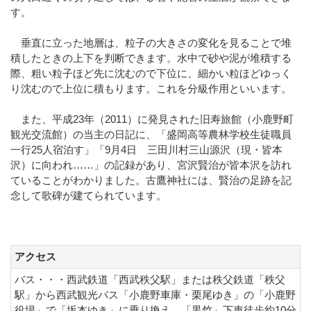
す。
垂直に立った地層は、粒子の大きさの変化を見ることで堆
積したときの上下を判断できます。水中で砂や泥が堆積する
際、粗い粒子ほど先に沈むので下位に、細かい粒ほどゆっく
り沈むので上位に積もります。これを分級作用といいます。
また、平成23年（2011）に発見された旧寿旅館（小鹿野町
観光交流館）の当主の日記に、「盛岡高等農林学校生徒職員
一行25人宿泊す」「9月4日 三田川村三山源沢（現・皆本
沢）に向われ……」の記録があり、宮沢賢治が皆本沢を訪れ
ていることがわかりました。古鷹神社には、賢治の足跡を記
念して歌碑が建てられています。
アクセス
バス・・・西武鉄道「西武秩父駅」または秩父鉄道「秩父
駅」から西武観光バス「小鹿野車庫・栗尾ゆき」の「小鹿野
役場」で「坂本ゆき」に乗り換え、「黒竹」下車徒歩約10分