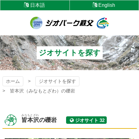
コ
日本語
English
ン
テ
ン
ツ
ジオパーク秩父
本
文
へ
ジオサイトを探す
ス
キ
ッ
プ
ホーム
ジオサイトを探す
皆本沢（みなもとざわ）の礫岩
みなもとざわ
皆本沢
の礫岩
ジオサイト 32