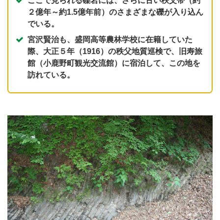
ここで見られる礫岩には、さらに古い秩父帯（約
２億年～約1.5億年前）のさまざまな礫が入り込ん
でいる。
宮沢賢治も、盛岡高等農林学校に在籍していた
際、大正５年（1916）の秩父地質巡検で、旧寿旅
館（小鹿野町観光交流館）に宿泊して、この地を
訪れている。