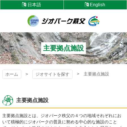
コ
日本語
English
ン
テ
ン
ツ
ジオパーク秩父
本
文
へ
主要拠点施設
ス
キ
ッ
プ
主要拠点施設
ホーム
ジオサイトを探す
主要拠点施設
主要拠点施設とは、ジオパーク秩父の４つの地域それぞれにお
いて積極的にジオパークの普及に努める中心的な施設のこと