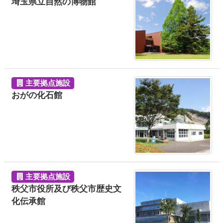
埼玉県立自然の博物館
主要拠点施設
おがの化石館
主要拠点施設
秩父市役所及び秩父市歴史文
化伝承館