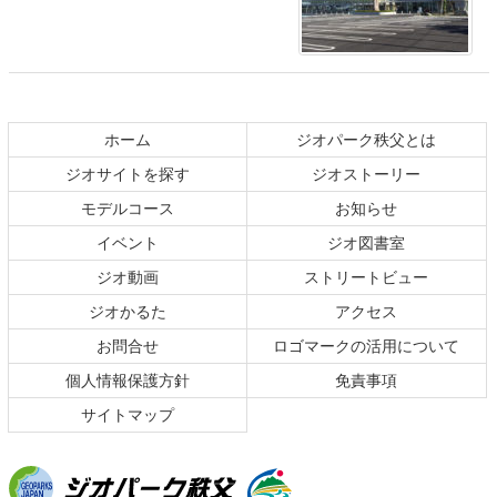
コ
ペ
ン
ー
テ
ジ
ホーム
ジオパーク秩父とは
ン
の
ジオサイトを探す
ジオストーリー
ツ
先
本
頭
モデルコース
お知らせ
文
へ
イベント
ジオ図書室
の
戻
ジオ動画
ストリートビュー
先
る
頭
ジオかるた
アクセス
へ
お問合せ
ロゴマークの活用について
戻
る
個人情報保護方針
免責事項
サイトマップ