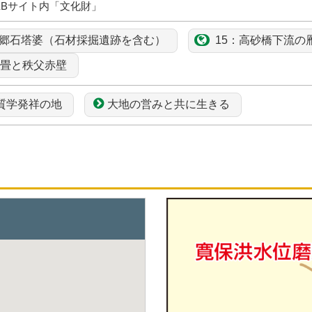
EBサイト内「文化財」
郷石塔婆
（石材採掘遺跡を含む）
15：
高砂橋
下流の
畳
と秩父
赤壁
質学発祥の地
大地の営みと共に生きる