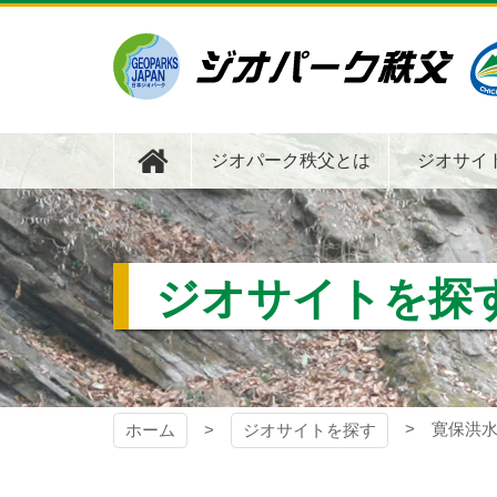
コ
ン
テ
ン
ツ
ジオパーク秩父
本
文
ジオパーク秩父とは
ジオサイ
へ
ス
キ
ッ
プ
ジオサイトを探
寛保洪
ホーム
ジオサイトを探す