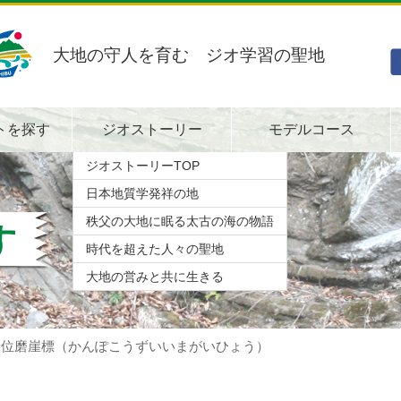
大地の守人を育む ジオ学習の聖地
トを探す
ジオストーリー
モデルコース
ジオストーリーTOP
日本地質学発祥の地
秩父の大地に眠る太古の海の物語
す
時代を超えた人々の聖地
大地の営みと共に生きる
水位磨崖標（かんぽこうずいいまがいひょう）