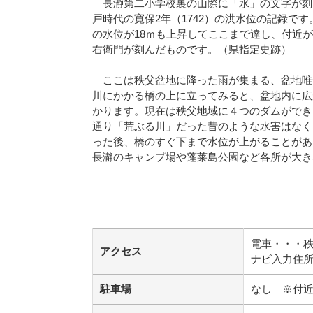
長瀞第二小学校裏の山際に「水」の文字が刻
戸時代の寛保2年（1742）の洪水位の記録です
の水位が18ｍも上昇してここまで達し、付近
右衛門が刻んだものです。（県指定史跡）
ここは秩父盆地に降った雨が集まる、盆地唯
川にかかる橋の上に立ってみると、盆地内に広
かります。現在は秩父地域に４つのダムができ
通り「荒ぶる川」だった昔のような水害はなく
った後、橋のすぐ下まで水位が上がることがあり
長瀞のキャンプ場や蓬莱島公園など各所が大き
電車・・・
アクセス
ナビ入力住所
駐車場
なし ※付