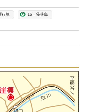
雁行脈
16：
蓬莱島