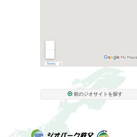
前のジオサイトを探す
コ
ペ
ン
ー
テ
ジ
ン
の
ツ
先
本
頭