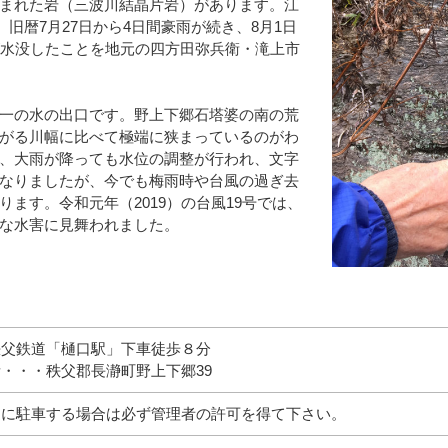
まれた岩（三波川結晶片岩）があります。江
。旧暦7月27日から4日間豪雨が続き、8月1日
が水没したことを地元の四方田弥兵衛・滝上市
一の水の出口です。野上下郷石塔婆の南の荒
がる川幅に比べて極端に狭まっているのがわ
、大雨が降っても水位の調整が行われ、文字
なりましたが、今でも梅雨時や台風の過ぎ去
ます。令和元年（2019）の台風19号では、
な水害に見舞われました。
秩父鉄道「樋口駅」下車徒歩８分
・・・秩父郡長瀞町野上下郷39
近に駐車する場合は必ず管理者の許可を得て下さい。