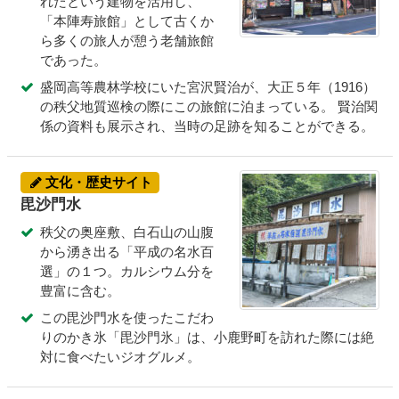
れたという建物を活用し、
「本陣寿旅館」として古くか
ら多くの旅人が憩う老舗旅館
であった。
盛岡高等農林学校にいた宮沢賢治が、大正５年（1916）
の秩父地質巡検の際にこの旅館に泊まっている。 賢治関
係の資料も展示され、当時の足跡を知ることができる。
文化・歴史サイト
毘沙門水
秩父の奥座敷、白石山の山腹
から湧き出る「平成の名水百
選」の１つ。カルシウム分を
豊富に含む。
この毘沙門水を使ったこだわ
りのかき氷「毘沙門氷」は、小鹿野町を訪れた際には絶
対に食べたいジオグルメ。
コ
ペ