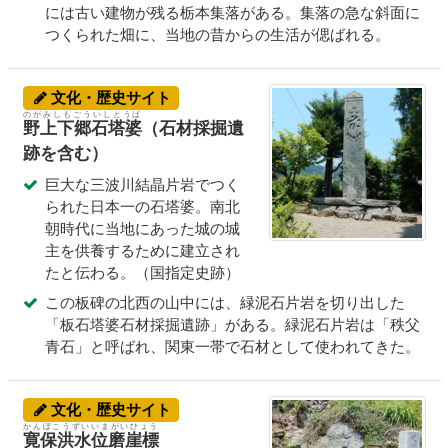
には古い建物が残る栃本集落がある。集落の急な斜面に
つくられた畑に、当地の昔からの生活が偲ばれる。
文化・歴史サイト
のがみしもごういしとうば
野上下郷石塔婆
（石材採掘遺
跡を含む）
巨大な三波川結晶片岩でつく
られた日本一の石塔婆。南北
朝時代に当地にあった城の城
主を供養するために建立され
たと伝わる。（国指定史跡）
この板碑の北西の山中には、緑泥石片岩を切り出した
「板石塔婆石材採掘遺跡」がある。緑泥石片岩は「秩父
青石」と呼ばれ、関東一帯で石材として使われてきた。
文化・歴史サイト
かんぽこうずいいまがいひょう
寛保洪水位磨崖標