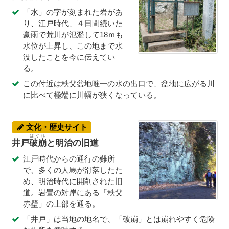
「水」の字が刻まれた岩があ
り、江戸時代、４日間続いた
豪雨で荒川が氾濫して18ｍも
水位が上昇し、この地まで水
没したことを今に伝えてい
る。
この付近は秩父盆地唯一の水の出口で、盆地に広がる川
に比べて極端に川幅が狭くなっている。
文化・歴史サイト
はぐれ
井戸
破崩
と明治の旧道
江戸時代からの通行の難所
で、多くの人馬が滑落したた
め、明治時代に開削された旧
道。岩畳の対岸にある「秩父
赤壁」の上部を通る。
「井戸」は当地の地名で、「破崩」とは崩れやすく危険