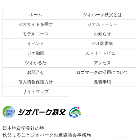
ン
ー
テ
ジ
ホーム
ジオパーク秩父とは
ン
の
ジオサイトを探す
ジオストーリー
ツ
先
本
頭
モデルコース
お知らせ
文
へ
イベント
ジオ図書室
の
戻
ジオ動画
ストリートビュー
先
る
頭
ジオかるた
アクセス
へ
お問合せ
ロゴマークの活用について
戻
る
個人情報保護方針
免責事項
サイトマップ
ジオパーク秩父
日本地質学発祥の地
秩父まるごとジオパーク推進協議会事務局