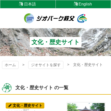
コ
日本語
English
ン
テ
ン
ツ
ジオパーク秩父
本
文
へ
文化・歴史サイト
ス
キ
ッ
プ
文化・歴史サイト
ホーム
ジオサイトを探す
文化・歴史サイト の一覧
文化・歴史サイト
ははそ