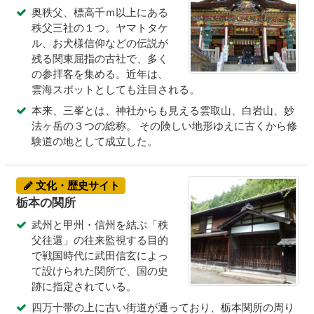
奥秩父、標高千ｍ以上にある
秩父三社の１つ。ヤマトタケ
ル、お犬様信仰などの伝説が
残る関東屈指の古社で、多く
の参拝客を集める。近年は、
雲海スポットとしても注目される。
本来、三峯とは、神社からも見える雲取山、白岩山、妙
法ヶ岳の３つの総称。 その険しい地形ゆえに古くから修
験道の地として成立した。
文化・歴史サイト
栃本の関所
武州と甲州・信州を結ぶ「秩
父往還」の往来監視する目的
で戦国時代に武田信玄によっ
て設けられた関所で、国の史
跡に指定されている。
四万十帯の上に古い街道が通っており、栃本関所の周り