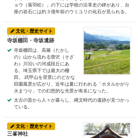
ョウ（落羽松）」の下には学校の沿革史の碑があり、台
座の岩石には約３億年前のウミユリの化石が見られる。
文化・歴史サイト
てらさかたなだ
寺坂棚田
・寺坂遺跡
寺坂棚田は、高篠（たかし
の）山から流れる曽沢（そざ
わ）川沿いの河成段丘にあ
る、埼玉県下では最大の棚
田。 武甲山を背景にのどかな
田園風景が広がり、近年は夏に行われる「ホタルかがり
火まつり」での幻想的な光景が有名になった。
太古の昔から人々が暮らし、縄文時代の遺跡が見つかっ
ている。
文化・歴史サイト
三峯神社