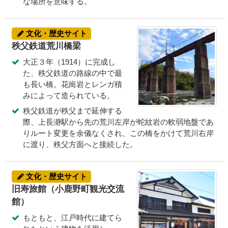
な場所を意味する。
文化・歴史サイト
秩父鉄道荒川橋梁
大正３年（1914）に完成し
た、秩父鉄道の路線の中で最
も長い橋。花崗岩とレンガ積
みによって造られている。
秩父鉄道が秩父まで延伸する
際、上長瀞駅から先の荒川左岸が蛇紋岩の軟弱地盤であ
りルート変更を余儀なくされ、この橋をかけて荒川右岸
に渡り、秩父方面へと接続した。
文化・歴史サイト
旧寿旅館（小鹿野町観光交流
館）
もともと、江戸時代に建てら