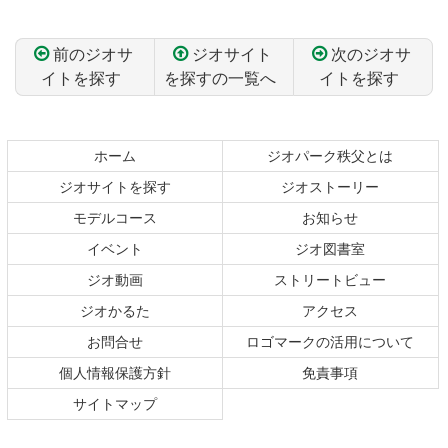
前のジオサ
ジオサイト
次のジオサ
イトを探す
を探すの一覧へ
イトを探す
コ
ペ
ン
ー
テ
ジ
ホーム
ジオパーク秩父とは
ン
の
ジオサイトを探す
ジオストーリー
ツ
先
本
頭
モデルコース
お知らせ
文
へ
イベント
ジオ図書室
の
戻
ジオ動画
ストリートビュー
先
る
頭
ジオかるた
アクセス
へ
お問合せ
ロゴマークの活用について
戻
る
個人情報保護方針
免責事項
サイトマップ