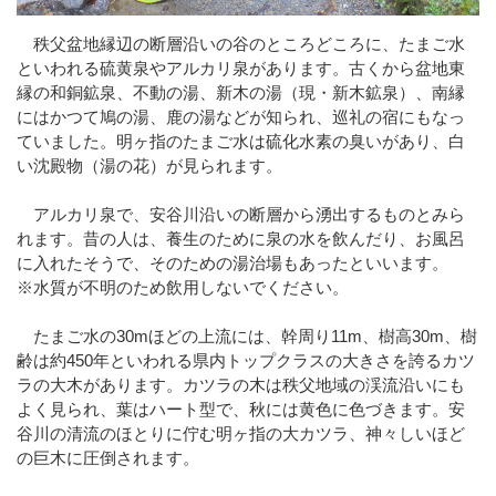
秩父盆地縁辺の断層沿いの谷のところどころに、たまご水
といわれる硫黄泉やアルカリ泉があります。古くから盆地東
縁の和銅鉱泉、不動の湯、新木の湯（現・新木鉱泉）、南縁
にはかつて鳩の湯、鹿の湯などが知られ、巡礼の宿にもなっ
ていました。明ヶ指のたまご水は硫化水素の臭いがあり、白
い沈殿物（湯の花）が見られます。
アルカリ泉で、安谷川沿いの断層から湧出するものとみら
れます。昔の人は、養生のために泉の水を飲んだり、お風呂
に入れたそうで、そのための湯治場もあったといいます。
※水質が不明のため飲用しないでください。
たまご水の30mほどの上流には、幹周り11m、樹高30m、樹
齢は約450年といわれる県内トップクラスの大きさを誇るカツ
ラの大木があります。カツラの木は秩父地域の渓流沿いにも
よく見られ、葉はハート型で、秋には黄色に色づきます。安
谷川の清流のほとりに佇む明ヶ指の大カツラ、神々しいほど
の巨木に圧倒されます。