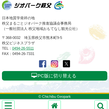
ジオパーク秩父
日本地質学発祥の地
秩父まるごとジオパーク推進協議会事務局
（一般社団法人 秩父地域おもてなし観光公社）
〒368-0032 埼玉県秩父市熊木町9-5
秩父ビジネスプラザ
TEL：
0494-26-5511
FAX：0494-26-7331
PC版に切り替える
© Chichibu Geopark
サ