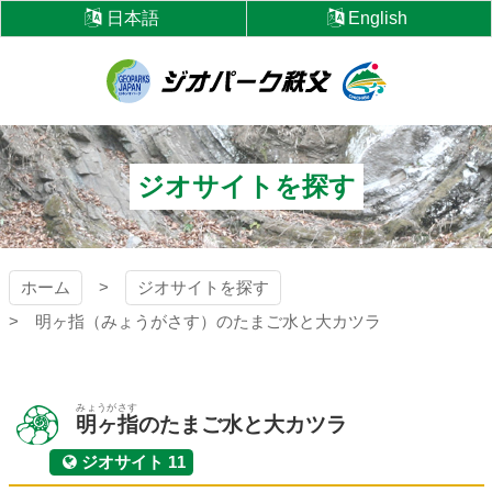
コ
日本語
English
ン
テ
ン
ツ
ジオパーク秩父
本
文
へ
ジオサイトを探す
ス
キ
ッ
プ
ホーム
ジオサイトを探す
明ヶ指（みょうがさす）のたまご水と大カツラ
みょうがさす
明ヶ指
のたまご水と大カツラ
ジオサイト 11