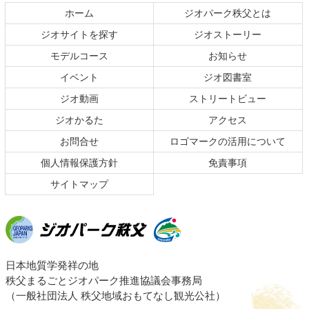
テ
ジ
ホーム
ジオパーク秩父とは
ン
の
ジオサイトを探す
ジオストーリー
ツ
先
本
頭
モデルコース
お知らせ
文
へ
イベント
ジオ図書室
の
戻
ジオ動画
ストリートビュー
先
る
頭
ジオかるた
アクセス
へ
お問合せ
ロゴマークの活用について
戻
る
個人情報保護方針
免責事項
サイトマップ
ジオパーク秩父
日本地質学発祥の地
秩父まるごとジオパーク推進協議会事務局
（一般社団法人 秩父地域おもてなし観光公社）