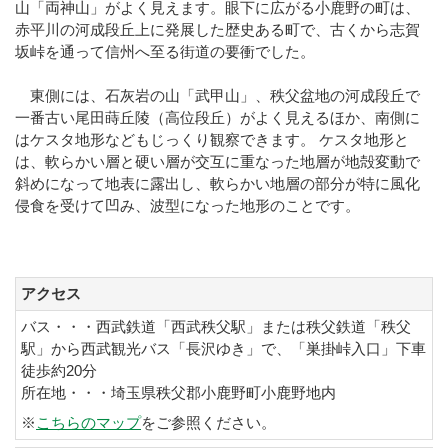
山「両神山」がよく見えます。眼下に広がる小鹿野の町は、
赤平川の河成段丘上に発展した歴史ある町で、古くから志賀
坂峠を通って信州へ至る街道の要衝でした。
東側には、石灰岩の山「武甲山」、秩父盆地の河成段丘で
一番古い尾田蒔丘陵（高位段丘）がよく見えるほか、南側に
はケスタ地形などもじっくり観察できます。 ケスタ地形と
は、軟らかい層と硬い層が交互に重なった地層が地殻変動で
斜めになって地表に露出し、軟らかい地層の部分が特に風化
侵食を受けて凹み、波型になった地形のことです。
アクセス
バス・・・西武鉄道「西武秩父駅」または秩父鉄道「秩父
駅」から西武観光バス「長沢ゆき」で、「巣掛峠入口」下車
徒歩約20分
所在地・・・埼玉県秩父郡小鹿野町小鹿野地内
※
こちらのマップ
をご参照ください。