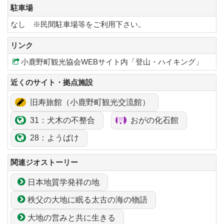
駐車場
なし ※民間駐車場等をご利用下さい。
リンク
小鹿野町観光協会WEBサイト内「登山・ハイキング」
近くのサイト・拠点施設
旧寿旅館（小鹿野町観光交流館）
31：犬木の不整合
おがの化石館
28：ようばけ
関連ジオストーリー
日本地質学発祥の地
秩父の大地に眠る太古の海の物語
大地の営みと共に生きる