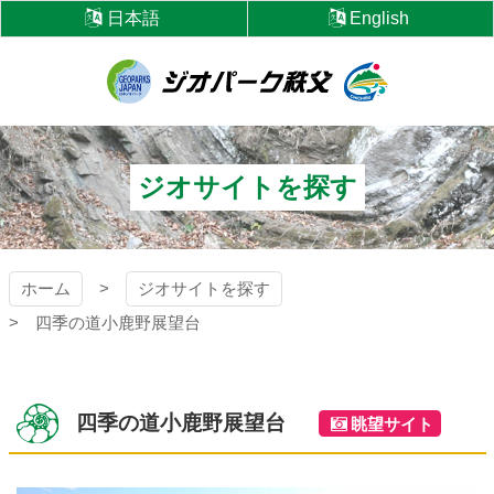
コ
日本語
English
ン
テ
ン
ツ
ジオパーク秩父
本
文
へ
ジオサイトを探す
ス
キ
ッ
プ
ホーム
ジオサイトを探す
四季の道小鹿野展望台
四季の道小鹿野展望台
眺望サイト