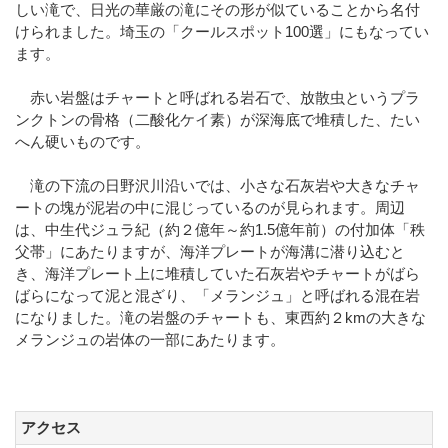
しい滝で、日光の華厳の滝にその形が似ていることから名付
けられました。埼玉の「クールスポット100選」にもなってい
ます。
赤い岩盤はチャートと呼ばれる岩石で、放散虫というプラ
ンクトンの骨格（二酸化ケイ素）が深海底で堆積した、たい
へん硬いものです。
滝の下流の日野沢川沿いでは、小さな石灰岩や大きなチャ
ートの塊が泥岩の中に混じっているのが見られます。周辺
は、中生代ジュラ紀（約２億年～約1.5億年前）の付加体「秩
父帯」にあたりますが、海洋プレートが海溝に潜り込むと
き、海洋プレート上に堆積していた石灰岩やチャートがばら
ばらになって泥と混ざり、「メランジュ」と呼ばれる混在岩
になりました。滝の岩盤のチャートも、東西約２kmの大きな
メランジュの岩体の一部にあたります。
アクセス