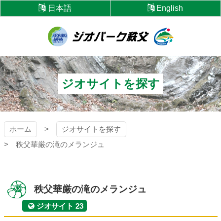
コ
日本語
English
ン
テ
ン
ツ
ジオパーク秩父
本
文
へ
ジオサイトを探す
ス
キ
ッ
プ
ホーム
ジオサイトを探す
秩父華厳の滝のメランジュ
秩父華厳の滝のメランジュ
ジオサイト 23