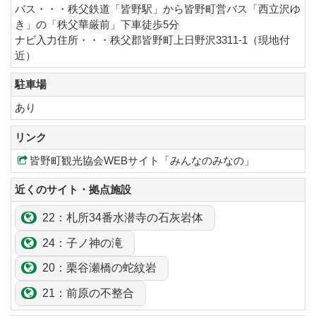
バス・・・秩父鉄道「皆野駅」から皆野町営バス「西立沢ゆ
き」の「秩父華厳前」下車徒歩5分
ナビ入力住所・・・秩父郡皆野町上日野沢3311-1（現地付
近）
駐車場
あり
リンク
皆野町観光協会WEBサイト「みんなのみなの」
近くのサイト・拠点施設
22：札所34番
水潜寺
の石灰岩体
24：
子
ノ神の滝
20：
栗谷瀬
橋の
蛇紋岩
21：
前原
の
不整合