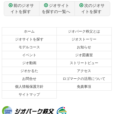
前のジオサ
ジオサイト
次のジオサ
イトを探す
を探すの一覧へ
イトを探す
コ
ペ
ン
ー
テ
ジ
ホーム
ジオパーク秩父とは
ン
の
ジオサイトを探す
ジオストーリー
ツ
先
本
頭
モデルコース
お知らせ
文
へ
イベント
ジオ図書室
の
戻
ジオ動画
ストリートビュー
先
る
頭
ジオかるた
アクセス
へ
お問合せ
ロゴマークの活用について
戻
る
個人情報保護方針
免責事項
サイトマップ