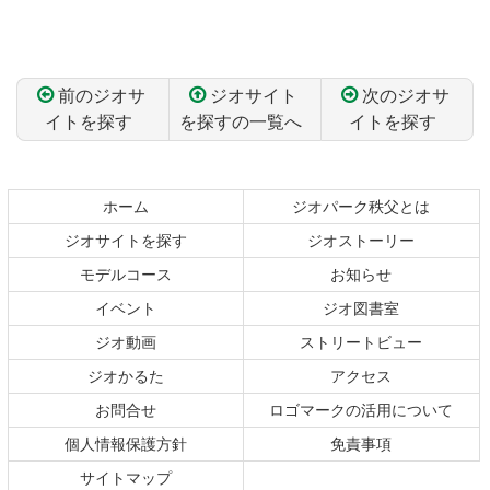
前のジオサ
ジオサイト
次のジオサ
イトを探す
を探すの一覧へ
イトを探す
コ
ペ
ン
ー
テ
ジ
ホーム
ジオパーク秩父とは
ン
の
ジオサイトを探す
ジオストーリー
ツ
先
本
頭
モデルコース
お知らせ
文
へ
イベント
ジオ図書室
の
戻
ジオ動画
ストリートビュー
先
る
頭
ジオかるた
アクセス
へ
お問合せ
ロゴマークの活用について
戻
る
個人情報保護方針
免責事項
サイトマップ