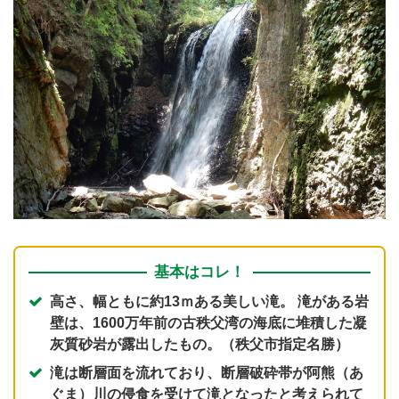
基本はコレ！
高さ、幅ともに約13ｍある美しい滝。 滝がある岩
壁は、1600万年前の古秩父湾の海底に堆積した凝
灰質砂岩が露出したもの。（秩父市指定名勝）
滝は断層面を流れており、断層破砕帯が阿熊（あ
ぐま）川の侵食を受けて滝となったと考えられて