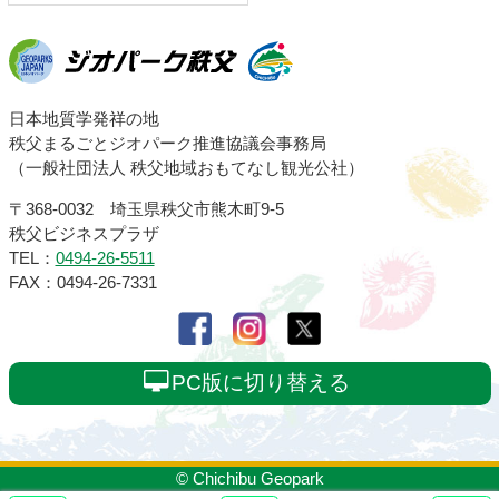
ジオパーク秩父
日本地質学発祥の地
秩父まるごとジオパーク推進協議会事務局
（一般社団法人 秩父地域おもてなし観光公社）
〒368-0032 埼玉県秩父市熊木町9-5
秩父ビジネスプラザ
TEL：
0494-26-5511
FAX：0494-26-7331
PC版に切り替える
© Chichibu Geopark