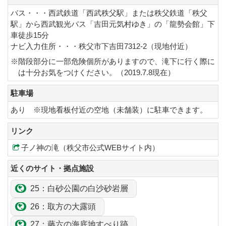
バス・・・西武鉄道「西武秩父駅」または秩父鉄道「秩父
駅」から西武観光バス「吉田元気村ゆき」の「龍勢会館」下
車徒歩15分
ナビ入力住所・・・秩父市下吉田7312-2（現地付近）
※階段部分に一部危険個所がありますので、滝下に行く際に
は十分お気をつけください。（2019.7.8現在）
駐車場
あり ※現地看板付近の空地（未舗装）に駐車できます。
リンク
子ノ神の滝（秩父市公式WEBサイト内）
近くのサイト・拠点施設
25：
白砂
公園の
白沙
砂岩層
26：
取方
の
大露頭
27：
藤六
の海底地すべり跡