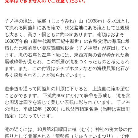
見学はできませんのでご注意ください。
子ノ神の滝は、城峯（じょうみね）山（1038ｍ）を水源とし
て流れる阿熊川にある滝で、秩父盆地にある滝としては規模
も大きく、高さ・幅ともに約13mあります。滝頭はおよそ
1600万年前（新生代新第三紀中新世）の古秩父湾の海底に堆
積した比較的硬い凝灰質細粒砂岩（子ノ神層）が露出してい
ます。滝の右岸と左岸下流には、東西方向の岩が砕かれた断
層破砕帯が見られ、この断層が滝をつくったものと考えられ
ます。また、この付近はチチブホタテなどの海棲貝類化石が
多く採集されることが知られています。
遊歩道を通って阿熊川の川原に下りると、上流側に滝を望む
ことができます。 下流約40mにかけて峡谷を形成し、滝を含
む周辺は四季を通じて美しい景観に彩られています。 子ノ神
の滝は、平成12年（2000）に秩父市指定名勝（当時は吉田町
指定）になっています。
滝の近くには、10月第2日曜日に椋（むく）神社の例大祭の付
祭りとして開催される「龍勢祭（りゅうせいまつり）」で使