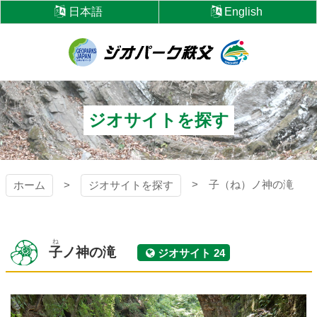
コ
日本語
English
ン
テ
ン
ツ
ジオパーク秩父
本
文
へ
ジオサイトを探す
ス
キ
ッ
プ
子（ね）ノ神の滝
ホーム
ジオサイトを探す
ね
子
ノ神の滝
ジオサイト 24