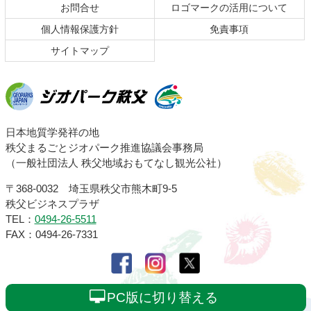
お問合せ
ロゴマークの活用について
戻
る
個人情報保護方針
免責事項
サイトマップ
ジオパーク秩父
日本地質学発祥の地
秩父まるごとジオパーク推進協議会事務局
（一般社団法人 秩父地域おもてなし観光公社）
〒368-0032 埼玉県秩父市熊木町9-5
秩父ビジネスプラザ
TEL：
0494-26-5511
FAX：0494-26-7331
PC版に切り替える