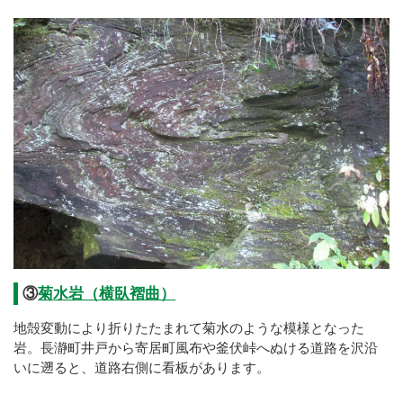
③
菊水岩（横臥褶曲）
地殻変動により折りたたまれて菊水のような模様となった
岩。長瀞町井戸から寄居町風布や釜伏峠へぬける道路を沢沿
いに遡ると、道路右側に看板があります。