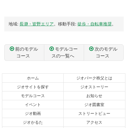
地域:
長瀞・皆野エリア
。移動手段:
徒歩・自転車推奨
。
前のモデル
モデルコー
次のモデル
コース
スの一覧へ
コース
コ
ペ
ン
ー
テ
ジ
ホーム
ジオパーク秩父とは
ン
の
ジオサイトを探す
ジオストーリー
ツ
先
本
頭
モデルコース
お知らせ
文
へ
イベント
ジオ図書室
の
戻
ジオ動画
ストリートビュー
先
る
頭
ジオかるた
アクセス
へ