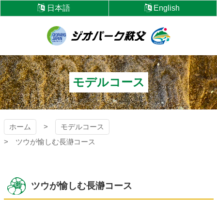
コ
日本語
English
ン
テ
ン
ツ
ジオパーク秩父
本
文
へ
モデルコース
ス
キ
ッ
プ
ホーム
モデルコース
ツウが愉しむ長瀞コース
ツウが愉しむ長瀞コース