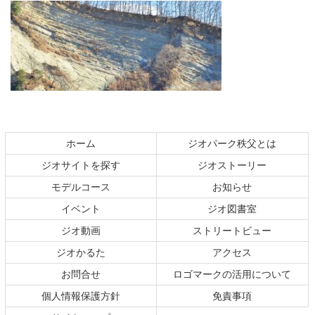
コ
ペ
ン
ー
テ
ジ
ホーム
ジオパーク秩父とは
ン
の
ジオサイトを探す
ジオストーリー
ツ
先
本
頭
モデルコース
お知らせ
文
へ
イベント
ジオ図書室
の
戻
ジオ動画
ストリートビュー
先
る
頭
ジオかるた
アクセス
へ
お問合せ
ロゴマークの活用について
戻
る
個人情報保護方針
免責事項