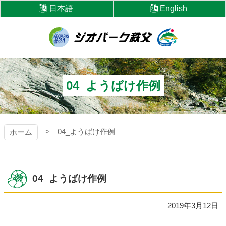
コ
日本語
English
ン
テ
ン
ツ
ジオパーク秩父
本
文
へ
04_ようばけ作例
ス
キ
ッ
プ
04_ようばけ作例
ホーム
04_ようばけ作例
2019年3月12日