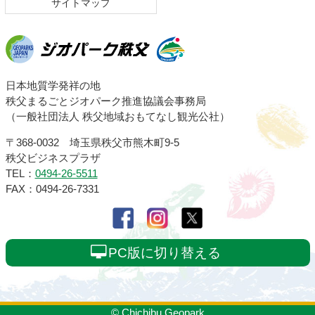
サイトマップ
ジオパーク秩父
日本地質学発祥の地
秩父まるごとジオパーク推進協議会事務局
（一般社団法人 秩父地域おもてなし観光公社）
〒368-0032 埼玉県秩父市熊木町9-5
秩父ビジネスプラザ
TEL：
0494-26-5511
FAX：0494-26-7331
PC版に切り替える
© Chichibu Geopark