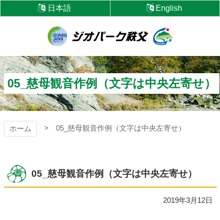
コ
日本語
English
ン
テ
ン
ツ
ジオパーク秩父
本
文
へ
05_慈母観音作例（文字は中央左寄せ）
ス
キ
ッ
プ
05_慈母観音作例（文字は中央左寄せ）
ホーム
05_慈母観音作例（文字は中央左寄せ）
2019年3月12日