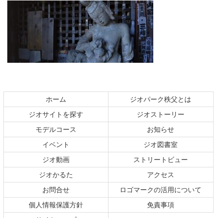
コ
ペ
ン
ー
テ
ジ
ホーム
ジオパーク秩父とは
ン
の
ジオサイトを探す
ジオストーリー
ツ
先
本
頭
モデルコース
お知らせ
文
へ
イベント
ジオ図書室
の
戻
ジオ動画
ストリートビュー
先
る
頭
ジオかるた
アクセス
へ
お問合せ
ロゴマークの活用について
戻
る
個人情報保護方針
免責事項