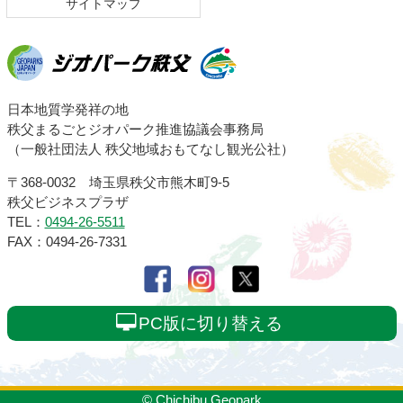
サイトマップ
ジオパーク秩父
日本地質学発祥の地
秩父まるごとジオパーク推進協議会事務局
（一般社団法人 秩父地域おもてなし観光公社）
〒368-0032 埼玉県秩父市熊木町9-5
秩父ビジネスプラザ
TEL：
0494-26-5511
FAX：0494-26-7331
PC版に切り替える
© Chichibu Geopark