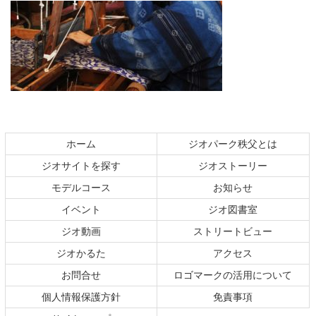
コ
ペ
ン
ー
テ
ジ
ホーム
ジオパーク秩父とは
ン
の
ジオサイトを探す
ジオストーリー
ツ
先
本
頭
モデルコース
お知らせ
文
へ
イベント
ジオ図書室
の
戻
ジオ動画
ストリートビュー
先
る
頭
ジオかるた
アクセス
へ
お問合せ
ロゴマークの活用について
戻
る
個人情報保護方針
免責事項