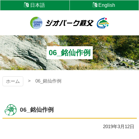
コ
日本語
English
ン
テ
ン
ツ
ジオパーク秩父
本
文
へ
06_銘仙作例
ス
キ
ッ
プ
06_銘仙作例
ホーム
06_銘仙作例
2019年3月12日