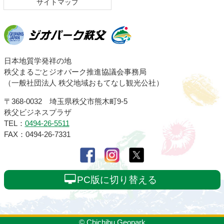
サイトマップ
ジオパーク秩父
日本地質学発祥の地
秩父まるごとジオパーク推進協議会事務局
（一般社団法人 秩父地域おもてなし観光公社）
〒368-0032 埼玉県秩父市熊木町9-5
秩父ビジネスプラザ
TEL：
0494-26-5511
FAX：0494-26-7331
PC版に切り替える
© Chichibu Geopark