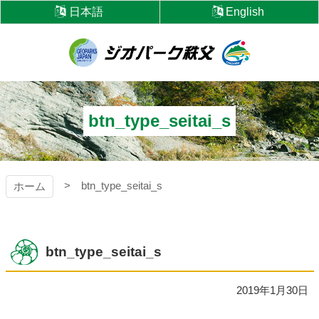
コ
日本語
English
ン
テ
ン
ツ
ジオパーク秩父
本
文
へ
btn_type_seitai_s
ス
キ
ッ
プ
btn_type_seitai_s
ホーム
btn_type_seitai_s
2019年1月30日