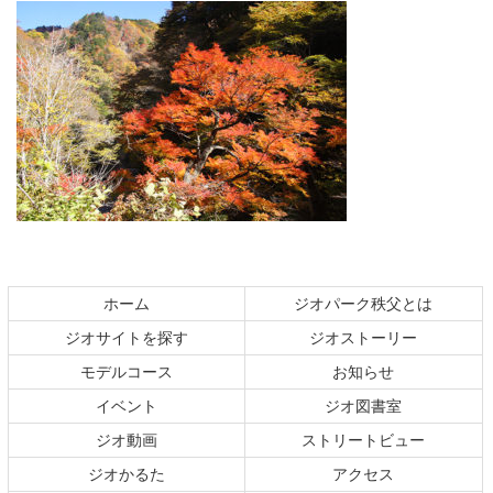
コ
ペ
ン
ー
テ
ジ
ホーム
ジオパーク秩父とは
ン
の
ジオサイトを探す
ジオストーリー
ツ
先
本
頭
モデルコース
お知らせ
文
へ
イベント
ジオ図書室
の
戻
ジオ動画
ストリートビュー
先
る
頭
ジオかるた
アクセス
へ