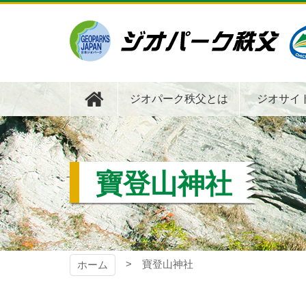
コ
ン
テ
ン
ツ
ジオパーク秩父
本
文
ジオパーク秩父とは
ジオサイ
へ
ス
キ
ッ
プ
寶登山神社
寶登山神社
ホーム