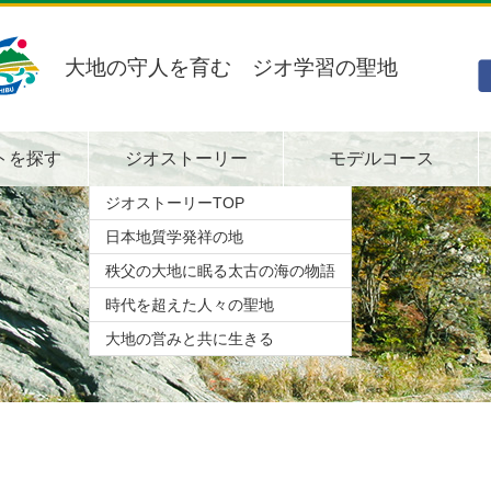
大地の守人を育む ジオ学習の聖地
トを探す
ジオストーリー
モデルコース
ジオストーリーTOP
日本地質学発祥の地
秩父の大地に眠る太古の海の物語
時代を超えた人々の聖地
大地の営みと共に生きる