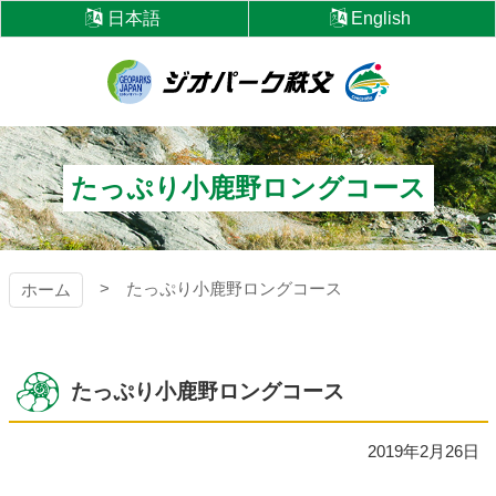
コ
日本語
English
ン
テ
ン
ツ
ジオパーク秩父
本
文
へ
たっぷり小鹿野ロングコース
ス
キ
ッ
プ
たっぷり小鹿野ロングコース
ホーム
たっぷり小鹿野ロングコース
2019年2月26日