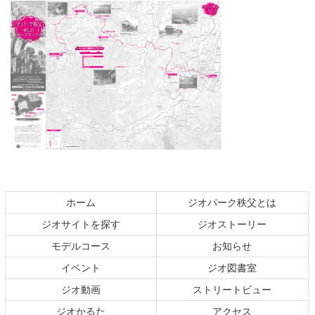
コ
ペ
ン
ー
テ
ジ
ホーム
ジオパーク秩父とは
ン
の
ジオサイトを探す
ジオストーリー
ツ
先
本
頭
モデルコース
お知らせ
文
へ
イベント
ジオ図書室
の
戻
ジオ動画
ストリートビュー
先
る
頭
ジオかるた
アクセス