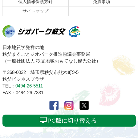
る
個人情報保護方針
免責事項
サイトマップ
ジオパーク秩父
日本地質学発祥の地
秩父まるごとジオパーク推進協議会事務局
（一般社団法人 秩父地域おもてなし観光公社）
〒368-0032 埼玉県秩父市熊木町9-5
秩父ビジネスプラザ
TEL：
0494-26-5511
FAX：0494-26-7331
PC版に切り替える