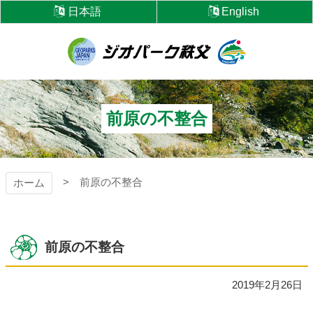
コ
日本語
English
ン
テ
ン
ツ
ジオパーク秩父
本
文
へ
前原の不整合
ス
キ
ッ
プ
前原の不整合
ホーム
前原の不整合
2019年2月26日