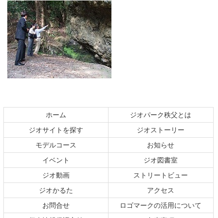
コ
ペ
ン
ー
テ
ジ
ホーム
ジオパーク秩父とは
ン
の
ジオサイトを探す
ジオストーリー
ツ
先
本
頭
モデルコース
お知らせ
文
へ
イベント
ジオ図書室
の
戻
ジオ動画
ストリートビュー
先
る
頭
ジオかるた
アクセス
へ
お問合せ
ロゴマークの活用について
戻