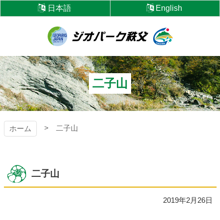
コ
日本語
English
ン
テ
ン
ツ
ジオパーク秩父
本
文
へ
二子山
ス
キ
ッ
プ
二子山
ホーム
二子山
2019年2月26日