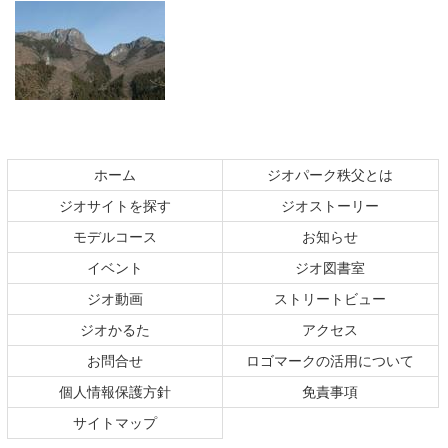
コ
ペ
ン
ー
テ
ジ
ホーム
ジオパーク秩父とは
ン
の
ジオサイトを探す
ジオストーリー
ツ
先
本
頭
モデルコース
お知らせ
文
へ
イベント
ジオ図書室
の
戻
ジオ動画
ストリートビュー
先
る
頭
ジオかるた
アクセス
へ
お問合せ
ロゴマークの活用について
戻
る
個人情報保護方針
免責事項
サイトマップ