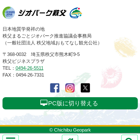
ジオパーク秩父
日本地質学発祥の地
秩父まるごとジオパーク推進協議会事務局
（一般社団法人 秩父地域おもてなし観光公社）
〒368-0032 埼玉県秩父市熊木町9-5
秩父ビジネスプラザ
TEL：
0494-26-5511
FAX：0494-26-7331
PC版に切り替える
© Chichibu Geopark