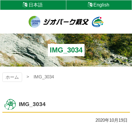
コ
日本語
English
ン
テ
ン
ツ
ジオパーク秩父
本
文
へ
IMG_3034
ス
キ
ッ
プ
IMG_3034
ホーム
IMG_3034
2020年10月19日