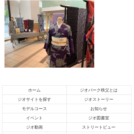
コ
ペ
ン
ー
テ
ジ
ホーム
ジオパーク秩父とは
ン
の
ジオサイトを探す
ジオストーリー
ツ
先
本
頭
モデルコース
お知らせ
文
へ
イベント
ジオ図書室
の
戻
ジオ動画
ストリートビュー
先
る