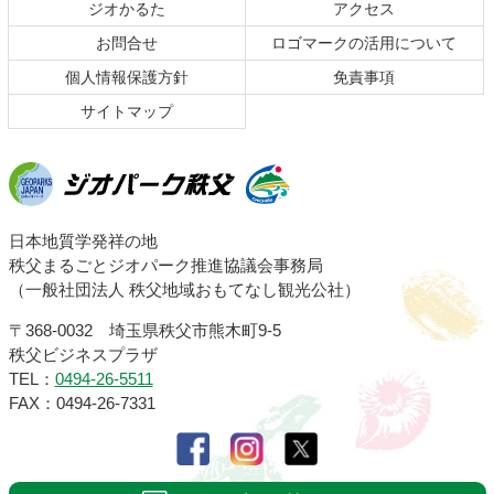
頭
ジオかるた
アクセス
へ
お問合せ
ロゴマークの活用について
戻
る
個人情報保護方針
免責事項
サイトマップ
ジオパーク秩父
日本地質学発祥の地
秩父まるごとジオパーク推進協議会事務局
（一般社団法人 秩父地域おもてなし観光公社）
〒368-0032 埼玉県秩父市熊木町9-5
秩父ビジネスプラザ
TEL：
0494-26-5511
FAX：0494-26-7331