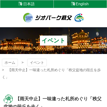
コ
日本語
English
ン
テ
ン
ツ
ジオパーク秩父
本
文
へ
イベント
ス
キ
ッ
プ
ホーム
イベント
【雨天中止】一味違った札所めぐり「秩父盆地の段丘を歩
く」
【雨天中止】一味違った札所めぐり「秩父
盆地の段丘を歩く」