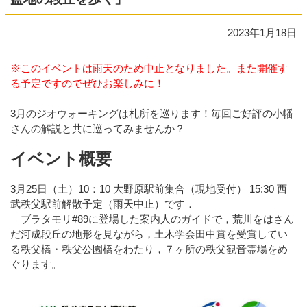
2023年1月18日
※このイベントは雨天のため中止となりました。また開催す
る予定ですのでぜひお楽しみに！
3月のジオウォーキングは札所を巡ります！毎回ご好評の小幡
さんの解説と共に巡ってみませんか？
イベント概要
3月25日（土）
10：10 大野原駅前集合（現地受付） 15:30 西
武秩父駅前解散予定
（雨天中止）です．
ブラタモリ#89に登場した案内人のガイドで，荒川をはさん
だ河
成段丘の地形
を見ながら，土木学会田中賞を受賞してい
る秩父橋・秩父公園橋をわ
たり，７ヶ所
の秩父観音霊場をめ
ぐります。