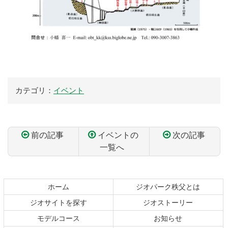
カテゴリ：
イベント
前の記事
イベントの
次の記事
一覧へ
コ
ペ
ン
ー
テ
ジ
ホーム
ジオパーク秩父とは
ン
の
ジオサイトを探す
ジオストーリー
ツ
先
本
頭
モデルコース
お知らせ