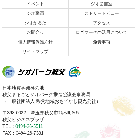
文
へ
イベント
ジオ図書室
の
戻
ジオ動画
ストリートビュー
先
る
頭
ジオかるた
アクセス
へ
お問合せ
ロゴマークの活用について
戻
る
個人情報保護方針
免責事項
サイトマップ
ジオパーク秩父
日本地質学発祥の地
秩父まるごとジオパーク推進協議会事務局
（一般社団法人 秩父地域おもてなし観光公社）
〒368-0032 埼玉県秩父市熊木町9-5
秩父ビジネスプラザ
TEL：
0494-26-5511
FAX：0494-26-7331