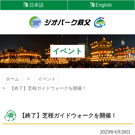
コ
日本語
English
ン
テ
ン
ツ
ジオパーク秩父
本
文
へ
イベント
ス
キ
ッ
プ
ホーム
イベント
【終了】芝桜ガイドウォークを開催！
【終了】芝桜ガイドウォークを開催！
2023年4月28日