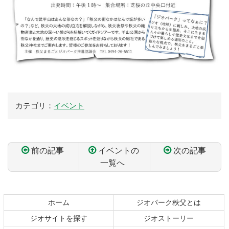
カテゴリ：
イベント
前の記事
イベントの
次の記事
一覧へ
コ
ペ
ン
ー
テ
ジ
ホーム
ジオパーク秩父とは
ン
の
ジオサイトを探す
ジオストーリー
ツ
先