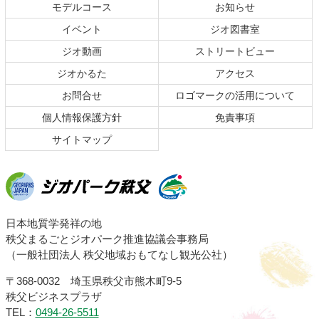
本
頭
モデルコース
お知らせ
文
へ
イベント
ジオ図書室
の
戻
ジオ動画
ストリートビュー
先
る
頭
ジオかるた
アクセス
へ
お問合せ
ロゴマークの活用について
戻
る
個人情報保護方針
免責事項
サイトマップ
ジオパーク秩父
日本地質学発祥の地
秩父まるごとジオパーク推進協議会事務局
（一般社団法人 秩父地域おもてなし観光公社）
〒368-0032 埼玉県秩父市熊木町9-5
秩父ビジネスプラザ
TEL：
0494-26-5511