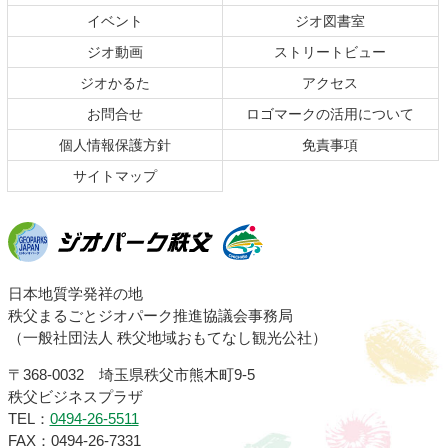
文
へ
イベント
ジオ図書室
の
戻
ジオ動画
ストリートビュー
先
る
頭
ジオかるた
アクセス
へ
お問合せ
ロゴマークの活用について
戻
る
個人情報保護方針
免責事項
サイトマップ
ジオパーク秩父
日本地質学発祥の地
秩父まるごとジオパーク推進協議会事務局
（一般社団法人 秩父地域おもてなし観光公社）
〒368-0032 埼玉県秩父市熊木町9-5
秩父ビジネスプラザ
TEL：
0494-26-5511
FAX：0494-26-7331