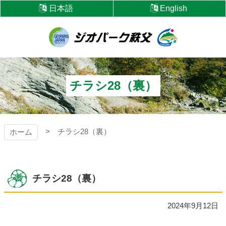
コ
日本語
English
ン
テ
ン
ツ
ジオパーク秩父
本
文
へ
チラシ28（裏）
ス
キ
ッ
プ
チラシ28（裏）
ホーム
チラシ28（裏）
2024年9月12日