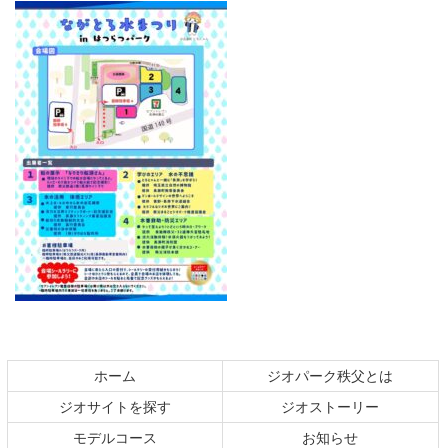
コ
ペ
ン
ー
テ
ジ
ホーム
ジオパーク秩父とは
ン
の
ジオサイトを探す
ジオストーリー
ツ
先
本
頭
モデルコース
お知らせ