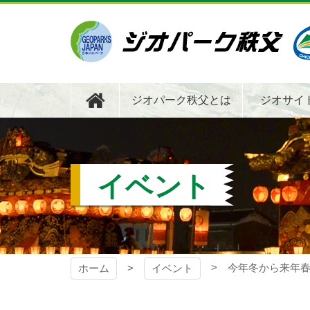
コ
ン
テ
ン
ツ
ジオパーク秩父
本
文
ジオパーク秩父とは
ジオサイ
へ
ス
キ
ッ
プ
イベント
今年冬から来年
ホーム
イベント