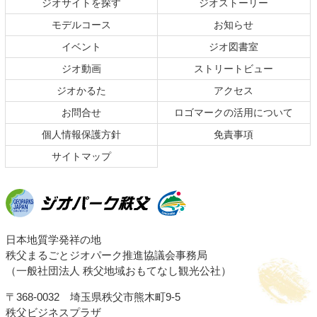
ジオサイトを探す
ジオストーリー
ツ
先
本
頭
モデルコース
お知らせ
文
へ
イベント
ジオ図書室
の
戻
ジオ動画
ストリートビュー
先
る
頭
ジオかるた
アクセス
へ
お問合せ
ロゴマークの活用について
戻
る
個人情報保護方針
免責事項
サイトマップ
ジオパーク秩父
日本地質学発祥の地
秩父まるごとジオパーク推進協議会事務局
（一般社団法人 秩父地域おもてなし観光公社）
〒368-0032 埼玉県秩父市熊木町9-5
秩父ビジネスプラザ