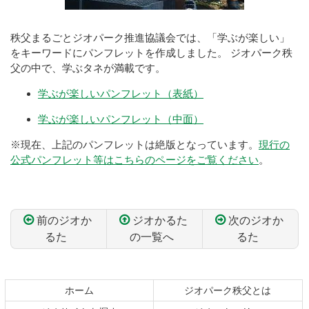
秩父まるごとジオパーク推進協議会では、「学ぶが楽しい」
をキーワードにパンフレットを作成しました。 ジオパーク秩
父の中で、学ぶタネが満載です。
学ぶが楽しいパンフレット（表紙）
学ぶが楽しいパンフレット（中面）
※現在、上記のパンフレットは絶版となっています。
現行の
公式パンフレット等はこちらのページをご覧ください
。
前のジオか
ジオかるた
次のジオか
るた
の一覧へ
るた
コ
ペ
ン
ー
テ
ジ
ホーム
ジオパーク秩父とは
ン
の