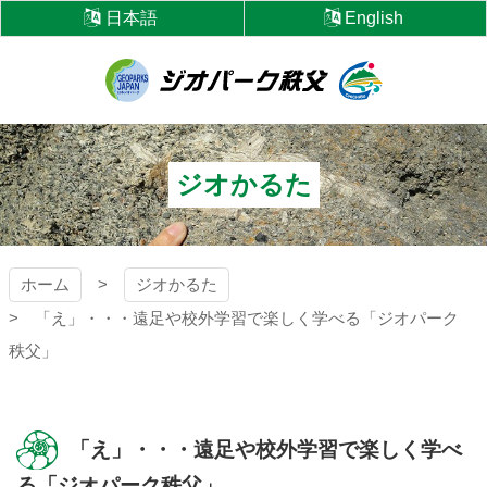
コ
日本語
English
ン
テ
ン
ツ
ジオパーク秩父
本
文
へ
ジオかるた
ス
キ
ッ
プ
ホーム
ジオかるた
「え」・・・遠足や校外学習で楽しく学べる「ジオパーク
秩父」
「え」・・・遠足や校外学習で楽しく学べ
る「ジオパーク秩父」