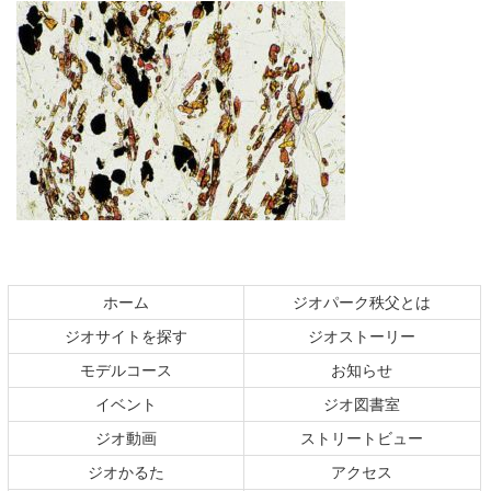
コ
ペ
ン
ー
テ
ジ
ホーム
ジオパーク秩父とは
ン
の
ジオサイトを探す
ジオストーリー
ツ
先
本
頭
モデルコース
お知らせ
文
へ
イベント
ジオ図書室
の
戻
ジオ動画
ストリートビュー
先
る
頭
ジオかるた
アクセス
へ