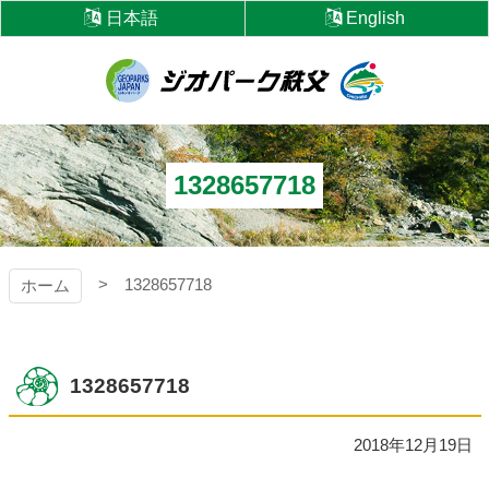
コ
日本語
English
ン
テ
ン
ツ
ジオパーク秩父
本
文
へ
1328657718
ス
キ
ッ
プ
1328657718
ホーム
1328657718
2018年12月19日