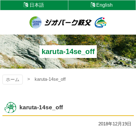
コ
日本語
English
ン
テ
ン
ツ
ジオパーク秩父
本
文
へ
karuta-14se_off
ス
キ
ッ
プ
karuta-14se_off
ホーム
karuta-14se_off
2018年12月19日