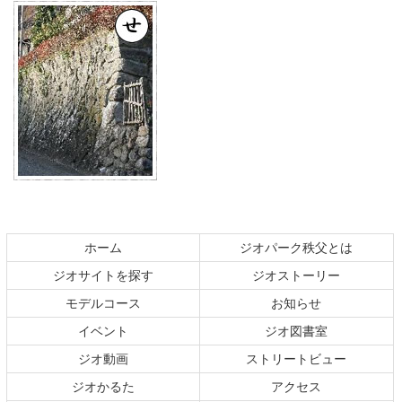
コ
ペ
ン
ー
テ
ジ
ホーム
ジオパーク秩父とは
ン
の
ジオサイトを探す
ジオストーリー
ツ
先
本
頭
モデルコース
お知らせ
文
へ
イベント
ジオ図書室
の
戻
ジオ動画
ストリートビュー
先
る
頭
ジオかるた
アクセス
へ