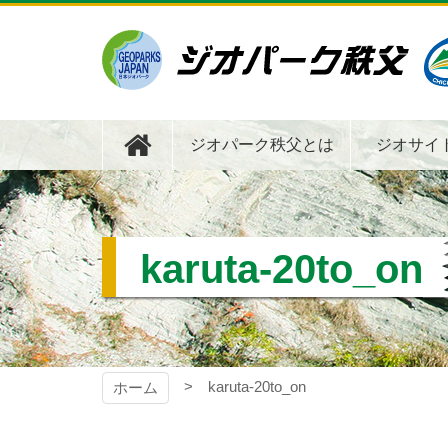
コ
ン
テ
ン
ツ
ジオパーク秩父
本
文
ジオパーク秩父とは
ジオサイ
へ
ス
キ
ッ
プ
karuta-20to_on
karuta-20to_on
ホーム