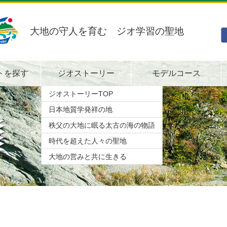
大地の守人を育む ジオ学習の聖地
トを探す
ジオストーリー
モデルコース
ジオストーリーTOP
日本地質学発祥の地
秩父の大地に眠る太古の海の物語
時代を超えた人々の聖地
大地の営みと共に生きる