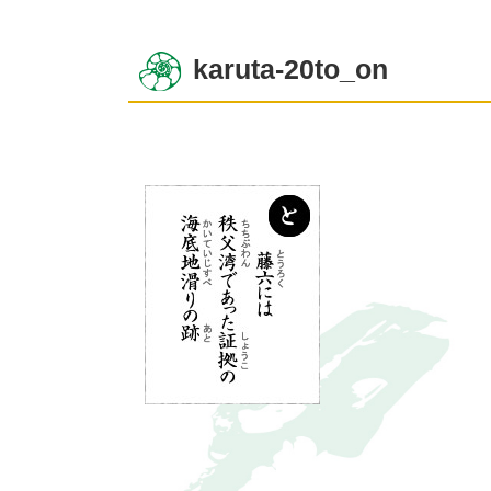
karuta-20to_on
コ
ペ
ン
ー
テ
ジ