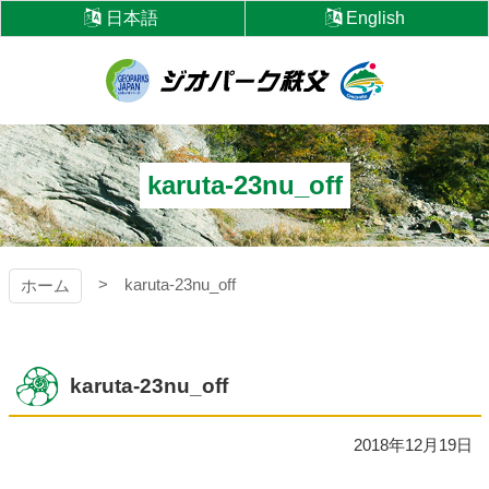
コ
日本語
English
ン
テ
ン
ツ
ジオパーク秩父
本
文
へ
karuta-23nu_off
ス
キ
ッ
プ
karuta-23nu_off
ホーム
karuta-23nu_off
2018年12月19日