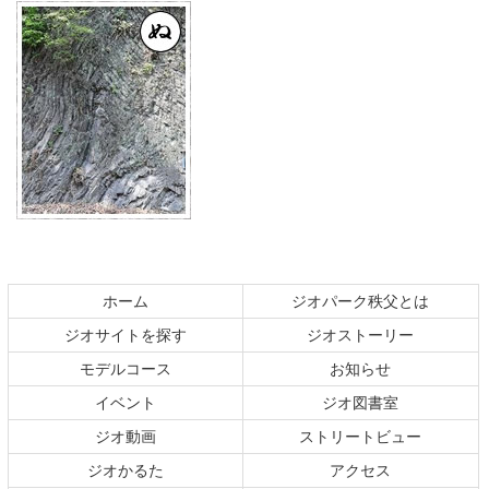
コ
ペ
ン
ー
テ
ジ
ホーム
ジオパーク秩父とは
ン
の
ジオサイトを探す
ジオストーリー
ツ
先
本
頭
モデルコース
お知らせ
文
へ
イベント
ジオ図書室
の
戻
ジオ動画
ストリートビュー
先
る
頭
ジオかるた
アクセス
へ