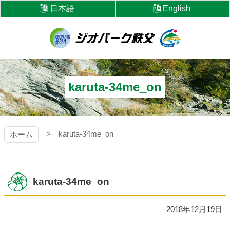
コ
日本語
English
ン
テ
ン
ツ
ジオパーク秩父
本
文
へ
karuta-34me_on
ス
キ
ッ
プ
karuta-34me_on
ホーム
karuta-34me_on
2018年12月19日