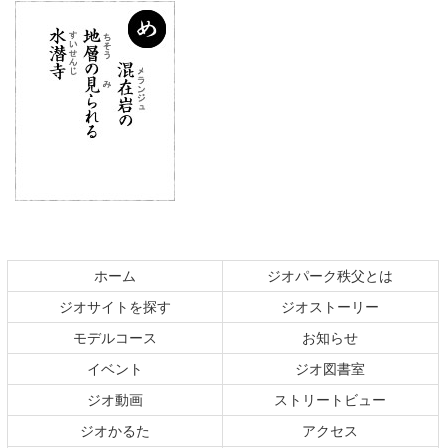
コ
ペ
ン
ー
テ
ジ
ホーム
ジオパーク秩父とは
ン
の
ジオサイトを探す
ジオストーリー
ツ
先
本
頭
モデルコース
お知らせ
文
へ
イベント
ジオ図書室
の
戻
ジオ動画
ストリートビュー
先
る
頭
ジオかるた
アクセス
へ