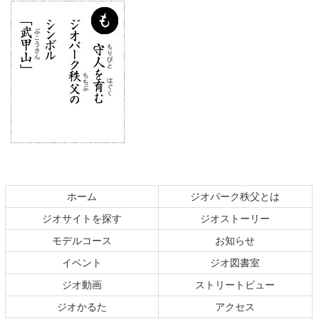
コ
ペ
ン
ー
テ
ジ
ホーム
ジオパーク秩父とは
ン
の
ジオサイトを探す
ジオストーリー
ツ
先
本
頭
モデルコース
お知らせ
文
へ
イベント
ジオ図書室
の
戻
ジオ動画
ストリートビュー
先
る
頭
ジオかるた
アクセス
へ