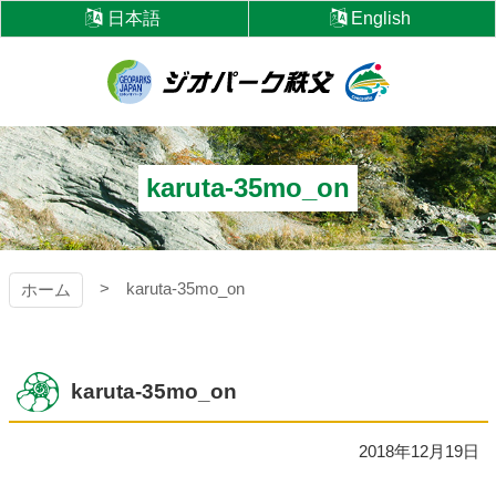
コ
日本語
English
ン
テ
ン
ツ
ジオパーク秩父
本
文
へ
karuta-35mo_on
ス
キ
ッ
プ
karuta-35mo_on
ホーム
karuta-35mo_on
2018年12月19日