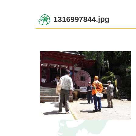
1316997844.jpg
コ
ペ
ン
ー