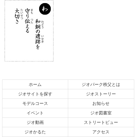
コ
ペ
ン
ー
テ
ジ
ホーム
ジオパーク秩父とは
ン
の
ジオサイトを探す
ジオストーリー
ツ
先
本
頭
モデルコース
お知らせ
文
へ
イベント
ジオ図書室
の
戻
ジオ動画
ストリートビュー
先
る
頭
ジオかるた
アクセス
へ