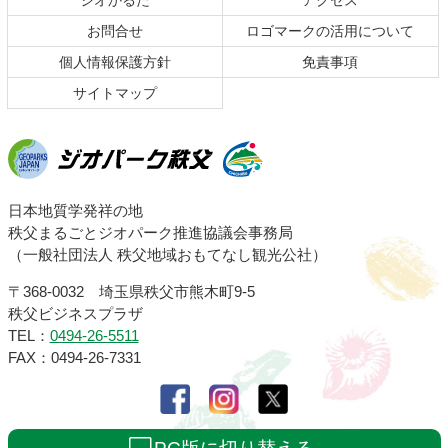
ジオかるた
アクセス
へ
お問合せ
ロゴマークの活用について
戻
る
個人情報保護方針
免責事項
サイトマップ
ジオパーク秩父
日本地質学発祥の地
秩父まるごとジオパーク推進協議会事務局
（一般社団法人 秩父地域おもてなし観光公社）
〒368-0032 埼玉県秩父市熊木町9-5
秩父ビジネスプラザ
TEL：
0494-26-5511
FAX：0494-26-7331