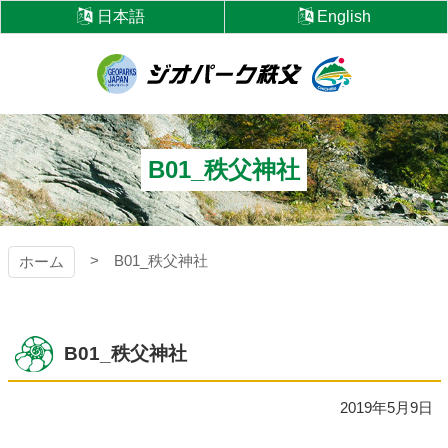
コ
日本語
English
ン
テ
ン
ツ
ジオパーク秩父
本
文
へ
B01_秩父神社
ス
キ
ッ
プ
B01_秩父神社
ホーム
B01_秩父神社
2019年5月9日