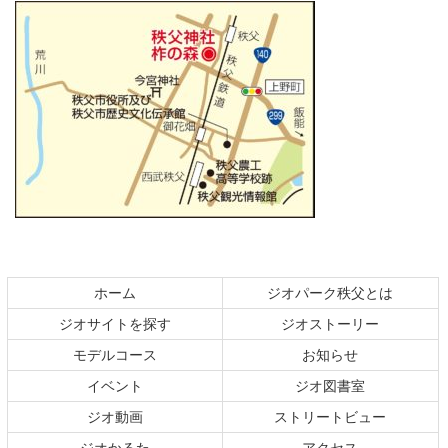
コ
ペ
ン
ー
テ
ジ
ホーム
ジオパーク秩父とは
ン
の
ジオサイトを探す
ジオストーリー
ツ
先
本
頭
モデルコース
お知らせ
文
へ
イベント
ジオ図書室
の
戻
ジオ動画
ストリートビュー
先
る
頭