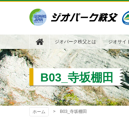
コ
ン
テ
ン
ツ
ジオパーク秩父
本
文
ジオパーク秩父とは
ジオサイ
へ
ス
キ
ッ
プ
B03_寺坂棚田
B03_寺坂棚田
ホーム