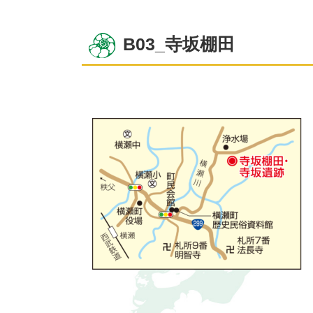
B03_寺坂棚田
コ
ペ
ン
ー