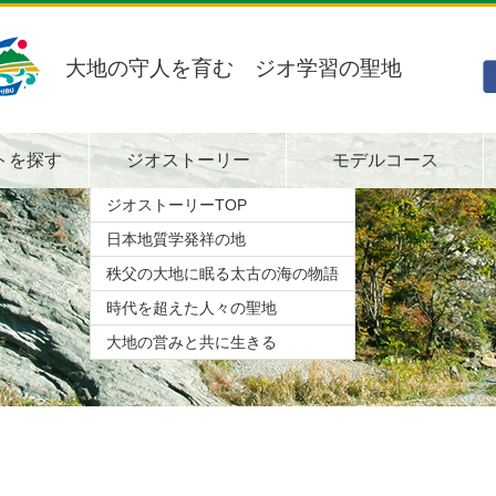
大地の守人を育む ジオ学習の聖地
トを探す
ジオストーリー
モデルコース
ジオストーリーTOP
日本地質学発祥の地
秩父の大地に眠る太古の海の物語
時代を超えた人々の聖地
大地の営みと共に生きる