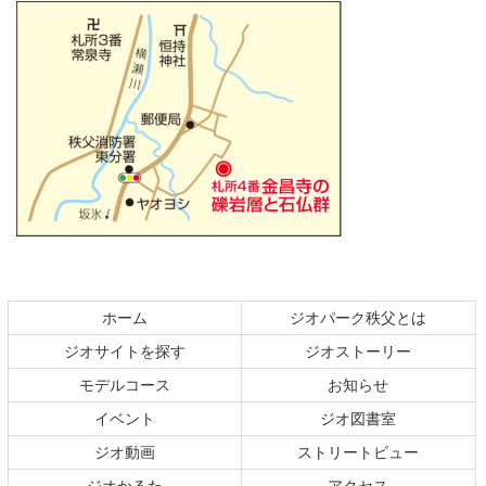
コ
ペ
ン
ー
テ
ジ
ホーム
ジオパーク秩父とは
ン
の
ジオサイトを探す
ジオストーリー
ツ
先
本
頭
モデルコース
お知らせ
文
へ
イベント
ジオ図書室
の
戻
ジオ動画
ストリートビュー
先
る
頭