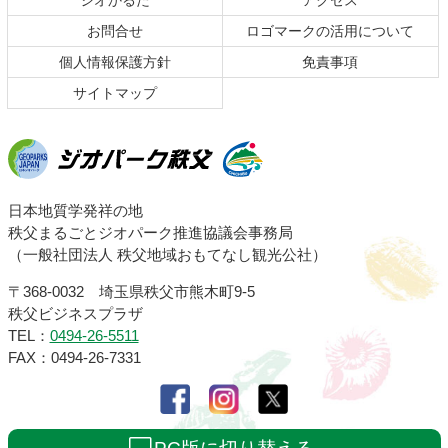
ジオかるた
アクセス
へ
お問合せ
ロゴマークの活用について
戻
る
個人情報保護方針
免責事項
サイトマップ
ジオパーク秩父
日本地質学発祥の地
秩父まるごとジオパーク推進協議会事務局
（一般社団法人 秩父地域おもてなし観光公社）
〒368-0032 埼玉県秩父市熊木町9-5
秩父ビジネスプラザ
TEL：
0494-26-5511
FAX：0494-26-7331