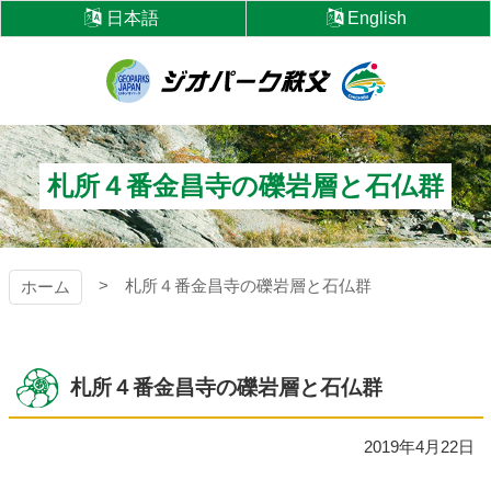
コ
日本語
English
ン
テ
ン
ツ
ジオパーク秩父
本
文
へ
札所４番金昌寺の礫岩層と石仏群
ス
キ
ッ
プ
札所４番金昌寺の礫岩層と石仏群
ホーム
札所４番金昌寺の礫岩層と石仏群
2019年4月22日