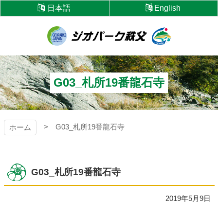
コ
日本語
English
ン
テ
ン
ツ
ジオパーク秩父
本
文
へ
G03_札所19番龍石寺
ス
キ
ッ
プ
G03_札所19番龍石寺
ホーム
G03_札所19番龍石寺
2019年5月9日