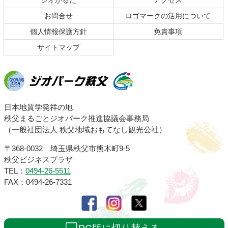
ジオかるた
アクセス
へ
お問合せ
ロゴマークの活用について
戻
る
個人情報保護方針
免責事項
サイトマップ
ジオパーク秩父
日本地質学発祥の地
秩父まるごとジオパーク推進協議会事務局
（一般社団法人 秩父地域おもてなし観光公社）
〒368-0032 埼玉県秩父市熊木町9-5
秩父ビジネスプラザ
TEL：
0494-26-5511
FAX：0494-26-7331