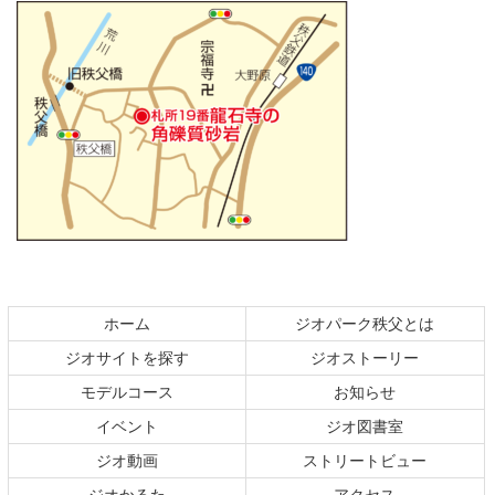
コ
ペ
ン
ー
テ
ジ
ホーム
ジオパーク秩父とは
ン
の
ジオサイトを探す
ジオストーリー
ツ
先
本
頭
モデルコース
お知らせ
文
へ
イベント
ジオ図書室
の
戻
ジオ動画
ストリートビュー
先
る
頭