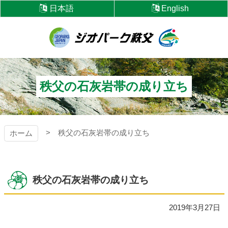
コ
日本語
English
ン
テ
ン
ツ
ジオパーク秩父
本
文
へ
秩父の石灰岩帯の成り立ち
ス
キ
ッ
プ
秩父の石灰岩帯の成り立ち
ホーム
秩父の石灰岩帯の成り立ち
2019年3月27日