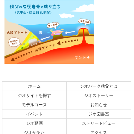
コ
ペ
ン
ー
テ
ジ
ホーム
ジオパーク秩父とは
ン
の
ジオサイトを探す
ジオストーリー
ツ
先
本
頭
モデルコース
お知らせ
文
へ
イベント
ジオ図書室
の
戻
ジオ動画
ストリートビュー
先
る
頭
ジオかるた
アクセス