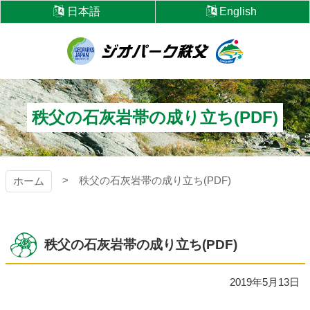
コ
日本語
English
ン
テ
ン
ツ
ジオパーク秩父
本
文
へ
秩父の石灰岩帯の成り立ち(PDF)
ス
キ
ッ
プ
秩父の石灰岩帯の成り立ち(PDF)
ホーム
秩父の石灰岩帯の成り立ち(PDF)
2019年5月13日