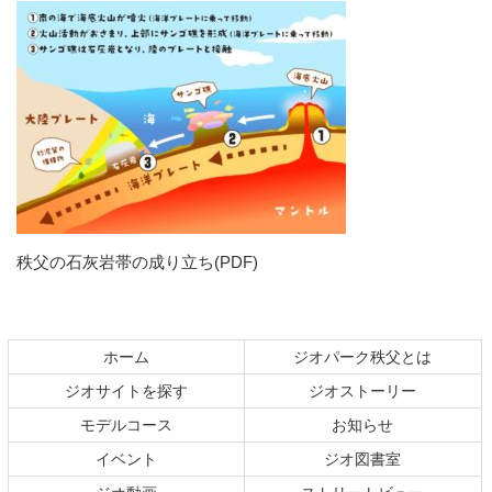
秩父の石灰岩帯の成り立ち(PDF)
コ
ペ
ン
ー
テ
ジ
ホーム
ジオパーク秩父とは
ン
の
ジオサイトを探す
ジオストーリー
ツ
先
本
頭
モデルコース
お知らせ
文
へ
イベント
ジオ図書室
の
戻