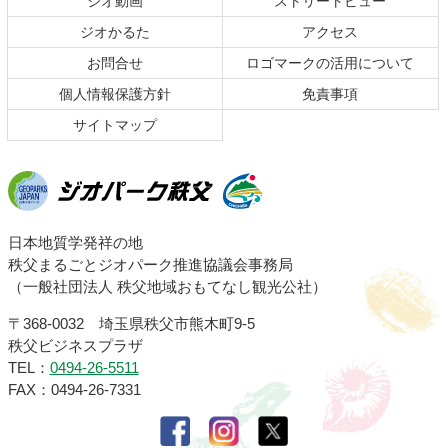
ジオ動画
ストリートビュー
先
る
頭
ジオかるた
アクセス
へ
お問合せ
ロゴマークの活用について
戻
る
個人情報保護方針
免責事項
サイトマップ
ジオパーク秩父
日本地質学発祥の地
秩父まるごとジオパーク推進協議会事務局
（一般社団法人 秩父地域おもてなし観光公社）
〒368-0032 埼玉県秩父市熊木町9-5
秩父ビジネスプラザ
TEL：
0494-26-5511
FAX：0494-26-7331