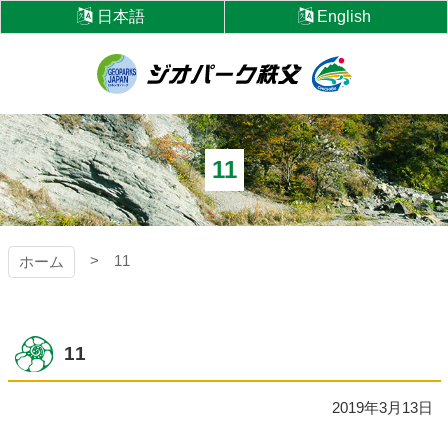
コ
日本語
English
ン
テ
ン
ツ
ジオパーク秩父
本
文
へ
11
ス
キ
ッ
プ
11
ホーム
11
2019年3月13日