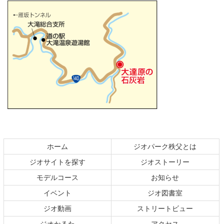
コ
ペ
ン
ー
テ
ジ
ホーム
ジオパーク秩父とは
ン
の
ジオサイトを探す
ジオストーリー
ツ
先
本
頭
モデルコース
お知らせ
文
へ
イベント
ジオ図書室
の
戻
ジオ動画
ストリートビュー
先
る
頭