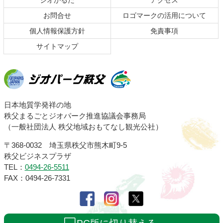
ジオかるた
アクセス
へ
お問合せ
ロゴマークの活用について
戻
る
個人情報保護方針
免責事項
サイトマップ
ジオパーク秩父
日本地質学発祥の地
秩父まるごとジオパーク推進協議会事務局
（一般社団法人 秩父地域おもてなし観光公社）
〒368-0032 埼玉県秩父市熊木町9-5
秩父ビジネスプラザ
TEL：
0494-26-5511
FAX：0494-26-7331