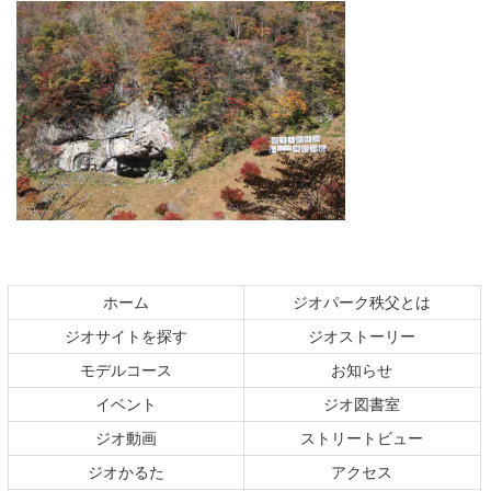
コ
ペ
ン
ー
テ
ジ
ホーム
ジオパーク秩父とは
ン
の
ジオサイトを探す
ジオストーリー
ツ
先
本
頭
モデルコース
お知らせ
文
へ
イベント
ジオ図書室
の
戻
ジオ動画
ストリートビュー
先
る
頭
ジオかるた
アクセス
へ