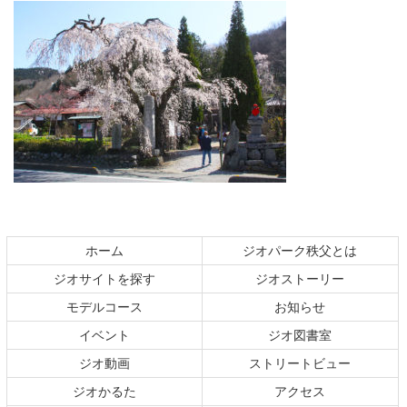
コ
ペ
ン
ー
テ
ジ
ホーム
ジオパーク秩父とは
ン
の
ジオサイトを探す
ジオストーリー
ツ
先
本
頭
モデルコース
お知らせ
文
へ
イベント
ジオ図書室
の
戻
ジオ動画
ストリートビュー
先
る
頭
ジオかるた
アクセス
へ