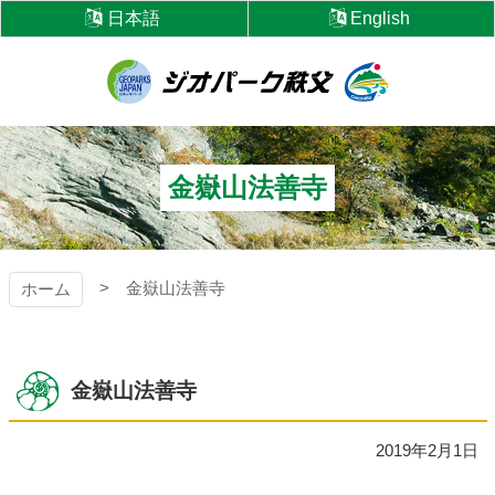
コ
日本語
English
ン
テ
ン
ツ
ジオパーク秩父
本
文
へ
金嶽山法善寺
ス
キ
ッ
プ
金嶽山法善寺
ホーム
金嶽山法善寺
2019年2月1日