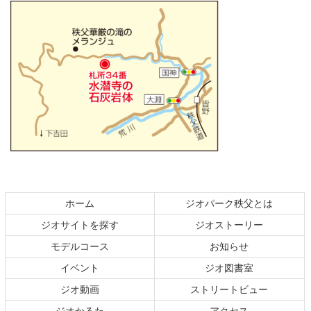
コ
ペ
ン
ー
テ
ジ
ホーム
ジオパーク秩父とは
ン
の
ジオサイトを探す
ジオストーリー
ツ
先
本
頭
モデルコース
お知らせ
文
へ
イベント
ジオ図書室
の
戻
ジオ動画
ストリートビュー
先
る
頭