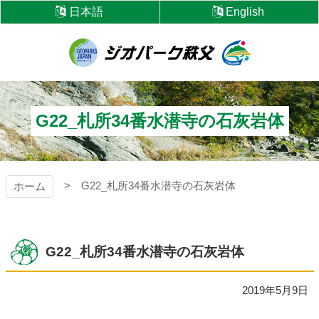
コ
日本語
English
ン
テ
ン
ツ
ジオパーク秩父
本
文
へ
G22_札所34番水潜寺の石灰岩体
ス
キ
ッ
プ
G22_札所34番水潜寺の石灰岩体
ホーム
G22_札所34番水潜寺の石灰岩体
2019年5月9日