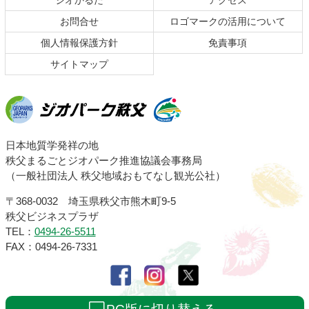
ジオかるた
アクセス
へ
お問合せ
ロゴマークの活用について
戻
る
個人情報保護方針
免責事項
サイトマップ
ジオパーク秩父
日本地質学発祥の地
秩父まるごとジオパーク推進協議会事務局
（一般社団法人 秩父地域おもてなし観光公社）
〒368-0032 埼玉県秩父市熊木町9-5
秩父ビジネスプラザ
TEL：
0494-26-5511
FAX：0494-26-7331