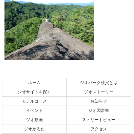
コ
ペ
ン
ー
テ
ジ
ホーム
ジオパーク秩父とは
ン
の
ジオサイトを探す
ジオストーリー
ツ
先
本
頭
モデルコース
お知らせ
文
へ
イベント
ジオ図書室
の
戻
ジオ動画
ストリートビュー
先
る
頭
ジオかるた
アクセス
へ