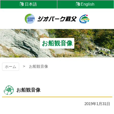
コ
日本語
English
ン
テ
ン
ツ
ジオパーク秩父
本
文
へ
お船観音像
ス
キ
ッ
プ
お船観音像
ホーム
お船観音像
2019年1月31日