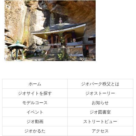
コ
ペ
ン
ー
テ
ジ
ホーム
ジオパーク秩父とは
ン
の
ジオサイトを探す
ジオストーリー
ツ
先
本
頭
モデルコース
お知らせ
文
へ
イベント
ジオ図書室
の
戻
ジオ動画
ストリートビュー
先
る
頭
ジオかるた
アクセス
へ