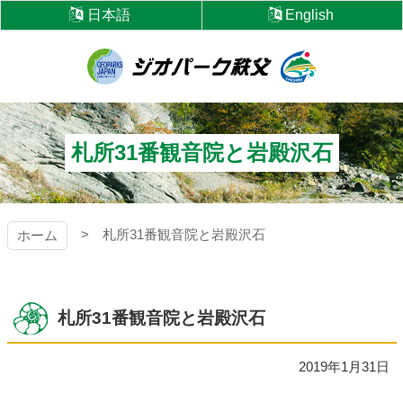
コ
日本語
English
ン
テ
ン
ツ
ジオパーク秩父
本
文
へ
札所31番観音院と岩殿沢石
ス
キ
ッ
プ
札所31番観音院と岩殿沢石
ホーム
札所31番観音院と岩殿沢石
2019年1月31日