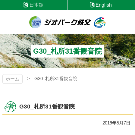
コ
日本語
English
ン
テ
ン
ツ
ジオパーク秩父
本
文
へ
G30_札所31番観音院
ス
キ
ッ
プ
G30_札所31番観音院
ホーム
G30_札所31番観音院
2019年5月7日