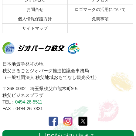
ジオかるた
アクセス
へ
お問合せ
ロゴマークの活用について
戻
る
個人情報保護方針
免責事項
サイトマップ
ジオパーク秩父
日本地質学発祥の地
秩父まるごとジオパーク推進協議会事務局
（一般社団法人 秩父地域おもてなし観光公社）
〒368-0032 埼玉県秩父市熊木町9-5
秩父ビジネスプラザ
TEL：
0494-26-5511
FAX：0494-26-7331