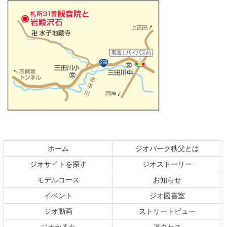
コ
ペ
ン
ー
テ
ジ
ホーム
ジオパーク秩父とは
ン
の
ジオサイトを探す
ジオストーリー
ツ
先
本
頭
モデルコース
お知らせ
文
へ
イベント
ジオ図書室
の
戻
ジオ動画
ストリートビュー
先
る
頭