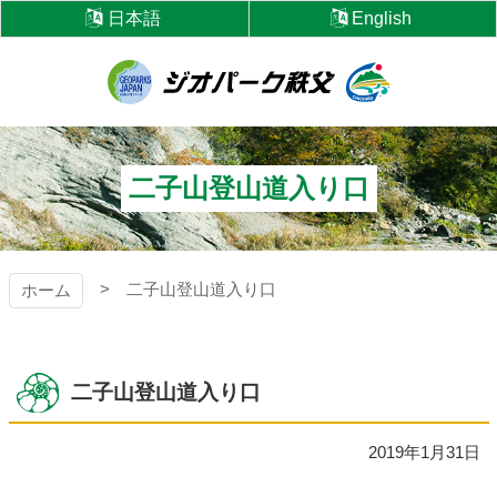
コ
日本語
English
ン
テ
ン
ツ
ジオパーク秩父
本
文
へ
二子山登山道入り口
ス
キ
ッ
プ
二子山登山道入り口
ホーム
二子山登山道入り口
2019年1月31日