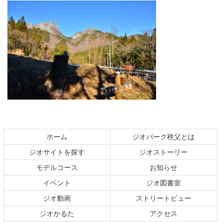
コ
ペ
ン
ー
テ
ジ
ホーム
ジオパーク秩父とは
ン
の
ジオサイトを探す
ジオストーリー
ツ
先
本
頭
モデルコース
お知らせ
文
へ
イベント
ジオ図書室
の
戻
ジオ動画
ストリートビュー
先
る
頭
ジオかるた
アクセス
へ